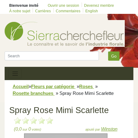
Bienvenue invité
Ouvrir une session
Devenez membre
À notre sujet
Carrières
Commentaires
English
Go
Accueil
»
Fleurs par catégorie
»
Roses
»
Rosette branchues
»
Spray Rose Mimi Scarlette
Spray Rose Mimi Scarlette
(0,0
0
Winston
sur
votes)
ajouté par