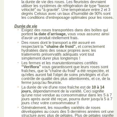
la durée de vie des roses. Les fleuristes devraient
utiliser les systèmes de réfrigération de type “basse
vélocité” ou “à gravité”. Une température entre 2 et 3
degrés Celsius avec un taux d’humidité de 90% sont
les conditions d’entreposage optimales pour les roses.
Durée de vie
Exigez des roses transportées dans des boîtes qui
portent
la date d’arrivage,
vous vous assurez ainsi
d’avoir un produit réellement frais.
Des roses dont le transport a été assuré en
respectant la
“chaîne de froid”,
et correctement
hydratées dans des seaux propres avec les
traitements préservatifs adéquats vont tout
simplement durer plus longtemps !
Les fermes et les manutentionnaires certifiés
“Veriflora”
vous garantissent que leurs roses sont
fraîches, que la “chaîne du froid” a été respectée, et
qu’elles auront fait l’objet de soins privilégiés et d’un
contrôle de qualité des plus attentionnés, et ce, de la
ferme jusqu’au fleuriste.
La durée de vie d’une rose fraîche est de
10 à 14
jours,
dépendamment de la variété. Ceci signifie
qu’une rose vendue au consommateur dans les 5 à 7
jours après avoir été reçue, pourra durer jusqu’à 5 à 7
jours chez votre consommateur !!
Généralement, les nouvelles variétés de roses
développées au cours des 5 dernières années ont une
structure avec plus de pétales. Plus de pétales signifie