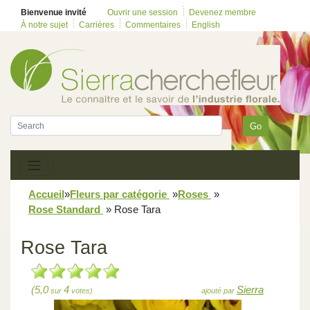
Bienvenue invité
Ouvrir une session
Devenez membre
À notre sujet
Carrières
Commentaires
English
Go
Accueil
»
Fleurs par catégorie
»
Roses
»
Rose Standard
»
Rose Tara
Rose Tara
(5,0
4
Sierra
sur
votes)
ajouté par