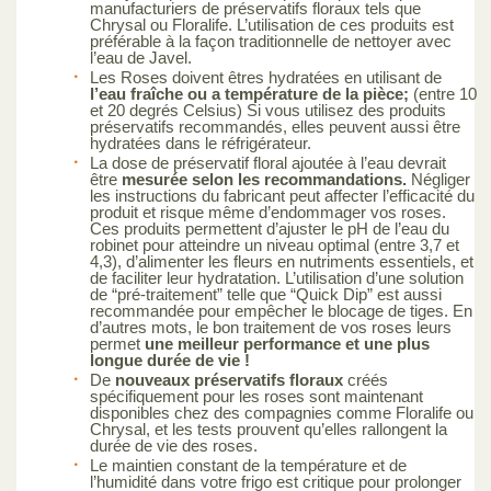
manufacturiers de préservatifs floraux tels que
Chrysal ou Floralife. L’utilisation de ces produits est
préférable à la façon traditionnelle de nettoyer avec
l’eau de Javel.
Les Roses doivent êtres hydratées en utilisant de
l’eau fraîche ou a température de la pièce;
(entre 10
et 20 degrés Celsius) Si vous utilisez des produits
préservatifs recommandés, elles peuvent aussi être
hydratées dans le réfrigérateur.
La dose de préservatif floral ajoutée à l’eau devrait
être
mesurée selon les recommandations.
Négliger
les instructions du fabricant peut affecter l’efficacité du
produit et risque même d’endommager vos roses.
Ces produits permettent d’ajuster le pH de l’eau du
robinet pour atteindre un niveau optimal (entre 3,7 et
4,3), d’alimenter les fleurs en nutriments essentiels, et
de faciliter leur hydratation. L’utilisation d’une solution
de “pré-traitement” telle que “Quick Dip” est aussi
recommandée pour empêcher le blocage de tiges. En
d’autres mots, le bon traitement de vos roses leurs
permet
une meilleur performance et une plus
longue durée de vie !
De
nouveaux préservatifs floraux
créés
spécifiquement pour les roses sont maintenant
disponibles chez des compagnies comme Floralife ou
Chrysal, et les tests prouvent qu’elles rallongent la
durée de vie des roses.
Le maintien constant de la température et de
l’humidité dans votre frigo est critique pour prolonger