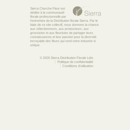
Sierra Cherche Fleur est
dédiée à la communauté
florale professionnelle par
l’entremise de la Distribution florale Sierra. Par le
biais de ce site collectif, nous donnons la chance
aux sélectionneurs, aux producteurs, aux
grossistes et aux fleuristes de partager leurs
connaissances et leur passion pour la diversité
incroyable des fleurs qui rend notre industrie si
unique.
© 2026 Sierra Distribution Florale Ltée
Politique de confidentialité
Conditions d'utilisation