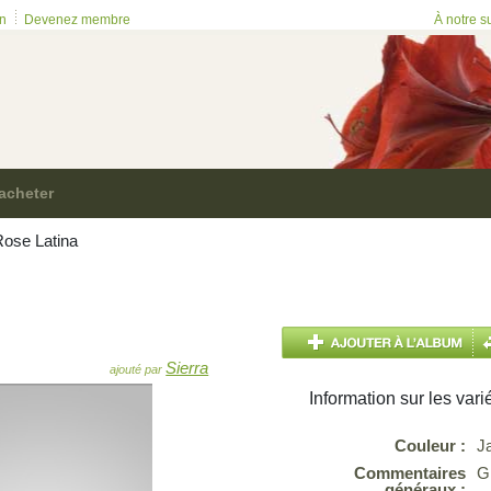
on
Devenez membre
À notre s
acheter
ose Latina
Sierra
ajouté par
Information sur les vari
Couleur :
J
Commentaires
Gr
généraux :