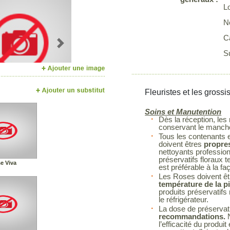
L
N
C
Next
Su
Fleuristes et les grossi
Soins et Manutention
Dès la réception, les
conservant le manchon
Tous les contenants et
doivent êtres
propres
nettoyants profession
préservatifs floraux t
e Viva
est préférable à la fa
Les Roses doivent êt
température de la p
produits préservatif
le réfrigérateur.
La dose de préservatif
recommandations.
N
l’efficacité du prod