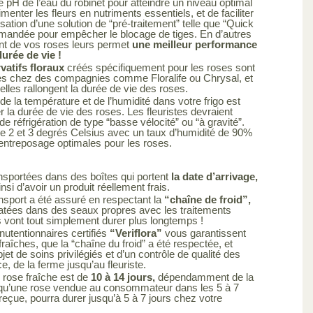
le pH de l’eau du robinet pour atteindre un niveau optimal
limenter les fleurs en nutriments essentiels, et de faciliter
ilisation d’une solution de “pré-traitement” telle que “Quick
mandée pour empêcher le blocage de tiges. En d’autres
ent de vos roses leurs permet
une meilleur performance
urée de vie !
atifs floraux
créés spécifiquement pour les roses sont
es chez des compagnies comme Floralife ou Chrysal, et
elles rallongent la durée de vie des roses.
de la température et de l’humidité dans votre frigo est
r la durée de vie des roses. Les fleuristes devraient
de réfrigération de type “basse vélocité” ou “à gravité”.
e 2 et 3 degrés Celsius avec un taux d’humidité de 90%
’entreposage optimales pour les roses.
nsportées dans des boîtes qui portent
la date d’arrivage,
si d’avoir un produit réellement frais.
nsport a été assuré en respectant la
“chaîne de froid”,
atées dans des seaux propres avec les traitements
s vont tout simplement durer plus longtemps !
utentionnaires certifiés
“Veriflora”
vous garantissent
raîches, que la “chaîne du froid” a été respectée, et
objet de soins privilégiés et d’un contrôle de qualité des
ce, de la ferme jusqu’au fleuriste.
 rose fraîche est de
10 à 14 jours,
dépendamment de la
ie qu’une rose vendue au consommateur dans les 5 à 7
 reçue, pourra durer jusqu’à 5 à 7 jours chez votre