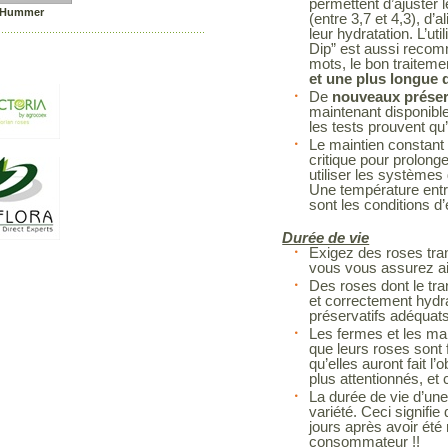
permettent d’ajuster 
 Hummer
(entre 3,7 et 4,3), d’a
leur hydratation. L’ut
Dip” est aussi recom
mots, le bon traitem
et une plus longue d
De
nouveaux préserv
maintenant disponibl
les tests prouvent qu’
Le maintien constant 
critique pour prolonge
utiliser les systèmes 
Une température entr
sont les conditions d
Durée de vie
Exigez des roses tra
vous vous assurez ain
Des roses dont le tra
et correctement hydr
préservatifs adéquat
Les fermes et les man
que leurs roses sont f
qu’elles auront fait l’
plus attentionnés, et 
La durée de vie d’une
variété. Ceci signif
jours après avoir été
consommateur !!