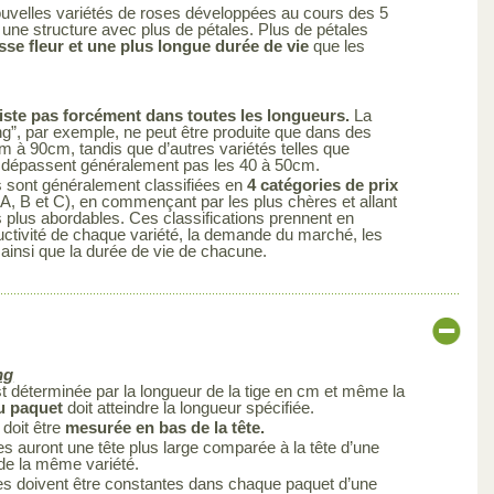
uvelles variétés de roses développées au cours des 5
une structure avec plus de pétales. Plus de pétales
sse fleur et une plus longue durée de vie
que les
iste pas forcément dans toutes les longueurs.
La
ng”, par exemple, ne peut être produite que dans des
cm à 90cm, tandis que d’autres variétés telles que
ne dépassent généralement pas les 40 à 50cm.
s sont généralement classifiées en
4 catégories de prix
A, B et C), en commençant par les plus chères et allant
s plus abordables. Ces classifications prennent en
uctivité de chaque variété, la demande du marché, les
 ainsi que la durée de vie de chacune.
ng
est déterminée par la longueur de la tige en cm et même la
du paquet
doit atteindre la longueur spécifiée.
 doit être
mesurée en bas de la tête.
s auront une tête plus large comparée à la tête d’une
 de la même variété.
es doivent être constantes dans chaque paquet d’une