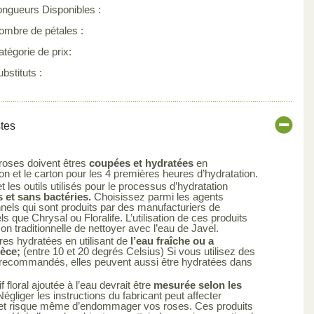
ongueurs Disponibles :
ombre de pétales :
atégorie de prix:
bstituts :
stes
 roses doivent êtres
coupées et hydratées
en
 et le carton pour les 4 premières heures d’hydratation.
 les outils utilisés pour le processus d’hydratation
 et sans bactéries.
Choisissez parmi les agents
nels qui sont produits par des manufacturiers de
els que Chrysal ou Floralife. L’utilisation de ces produits
çon traditionnelle de nettoyer avec l’eau de Javel.
res hydratées en utilisant de
l’eau fraîche ou a
ièce;
(entre 10 et 20 degrés Celsius) Si vous utilisez des
s recommandés, elles peuvent aussi être hydratées dans
 floral ajoutée à l’eau devrait être
mesurée selon les
égliger les instructions du fabricant peut affecter
uit et risque même d’endommager vos roses. Ces produits