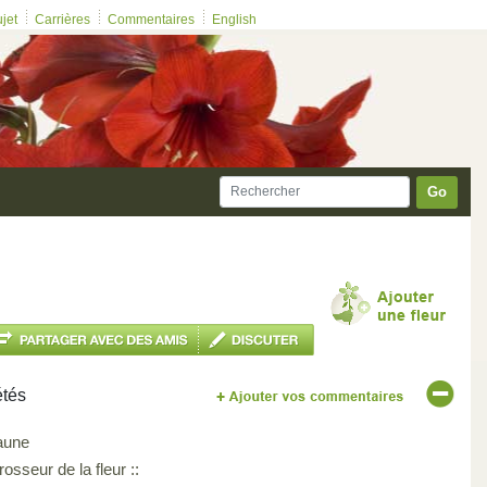
ujet
Carrières
Commentaires
English
Go
étés
aune
osseur de la fleur ::