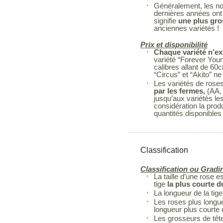
Généralement, les no
dernières années ont 
signifie
une plus gro
anciennes variétés !
Prix et disponibilité
Chaque variété n’ex
variété “Forever You
calibres allant de 60
“Circus” et “Akito” 
Les variétés de rose
par les fermes,
(AA, 
jusqu’aux variétés le
considération la prod
quantités disponibles
Classification
Classification ou Gradi
La taille d’une rose 
tige
la plus courte 
La longueur de la tige
Les roses plus longue
longueur plus courte
Les grosseurs de têt