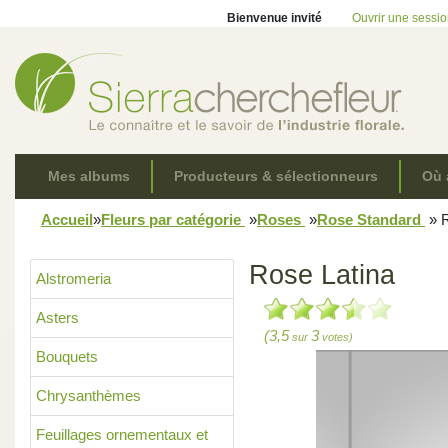
Bienvenue invité
Ouvrir une sessi
Mes albums
Producteurs & sélectionneurs
Où 
Accueil
»
Fleurs par catégorie
»
Roses
»
Rose Standard
»
R
Rose Latina
Alstromeria
Asters
(3,5
3
sur
votes)
Bouquets
Chrysanthèmes
Feuillages ornementaux et