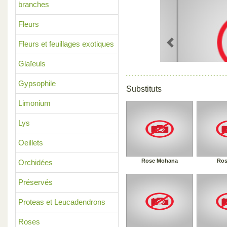
branches
Fleurs
Fleurs et feuillages exotiques
Previous
Glaïeuls
Gypsophile
Substituts
Limonium
Lys
Oeillets
Rose Mohana
Ros
Orchidées
Préservés
Proteas et Leucadendrons
Roses