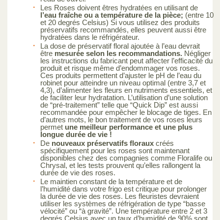
Les Roses doivent êtres hydratées en utilisant de
l’eau fraîche ou a température de la pièce;
(entre 10
et 20 degrés Celsius) Si vous utilisez des produits
préservatifs recommandés, elles peuvent aussi être
hydratées dans le réfrigérateur.
La dose de préservatif floral ajoutée à l’eau devrait
être
mesurée selon les recommandations.
Négliger
les instructions du fabricant peut affecter l’efficacité du
produit et risque même d’endommager vos roses.
Ces produits permettent d’ajuster le pH de l’eau du
robinet pour atteindre un niveau optimal (entre 3,7 et
4,3), d’alimenter les fleurs en nutriments essentiels, et
de faciliter leur hydratation. L’utilisation d’une solution
de “pré-traitement” telle que “Quick Dip” est aussi
recommandée pour empêcher le blocage de tiges. En
d’autres mots, le bon traitement de vos roses leurs
permet
une meilleur performance et une plus
longue durée de vie !
De
nouveaux préservatifs floraux
créés
spécifiquement pour les roses sont maintenant
disponibles chez des compagnies comme Floralife ou
Chrysal, et les tests prouvent qu’elles rallongent la
durée de vie des roses.
Le maintien constant de la température et de
l’humidité dans votre frigo est critique pour prolonger
la durée de vie des roses. Les fleuristes devraient
utiliser les systèmes de réfrigération de type “basse
vélocité” ou “à gravité”. Une température entre 2 et 3
degrés Celsius avec un taux d’humidité de 90% sont