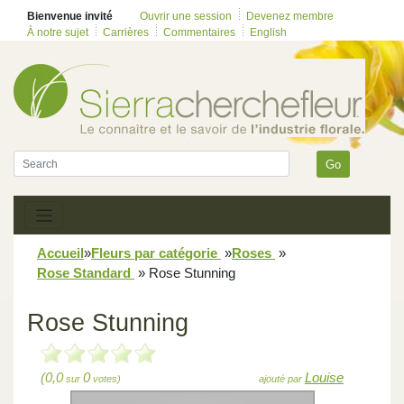
Bienvenue invité
Ouvrir une session
Devenez membre
À notre sujet
Carrières
Commentaires
English
Go
Accueil
»
Fleurs par catégorie
»
Roses
»
Rose Standard
»
Rose Stunning
Rose Stunning
(0,0
0
Louise
sur
votes)
ajouté par