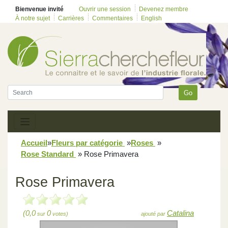
Bienvenue invité
Ouvrir une session
Devenez membre
À notre sujet
Carrières
Commentaires
English
Go
Accueil
»
Fleurs par catégorie
»
Roses
»
Rose Standard
»
Rose Primavera
Rose Primavera
(0,0
0
Catalina
sur
votes)
ajouté par