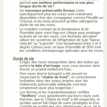
permet
une meilleur performance et une plus
longue durée de vie !
De
nouveaux préservatifs floraux
créés
spécifiquement pour les roses sont maintenant
disponibles chez des compagnies comme Floralife ou
Chrysal, et les tests prouvent qu’elles rallongent la
durée de vie des roses.
Le maintien constant de la température et de
l’humidité dans votre frigo est critique pour prolonger
la durée de vie des roses. Les fleuristes devraient
utiliser les systèmes de réfrigération de type “basse
vélocité” ou “à gravité”. Une température entre 2 et 3
degrés Celsius avec un taux d’humidité de 90% sont
les conditions d’entreposage optimales pour les roses.
Durée de vie
Exigez des roses transportées dans des boîtes qui
portent
la date d’arrivage,
vous vous assurez ainsi
d’avoir un produit réellement frais.
Des roses dont le transport a été assuré en
respectant la
“chaîne de froid”,
et correctement
hydratées dans des seaux propres avec les
traitements préservatifs adéquats vont tout
simplement durer plus longtemps !
Les fermes et les manutentionnaires certifiés
“Veriflora”
vous garantissent que leurs roses sont
fraîches, que la “chaîne du froid” a été respectée, et
qu’elles auront fait l’objet de soins privilégiés et d’un
contrôle de qualité des plus attentionnés, et ce, de la