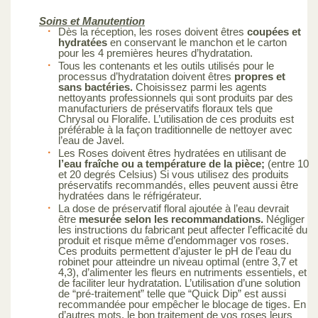
Soins et Manutention
Dès la réception, les roses doivent êtres
coupées et
hydratées
en conservant le manchon et le carton
pour les 4 premières heures d’hydratation.
Tous les contenants et les outils utilisés pour le
processus d’hydratation doivent êtres
propres et
sans bactéries.
Choisissez parmi les agents
nettoyants professionnels qui sont produits par des
manufacturiers de préservatifs floraux tels que
Chrysal ou Floralife. L’utilisation de ces produits est
préférable à la façon traditionnelle de nettoyer avec
l’eau de Javel.
Les Roses doivent êtres hydratées en utilisant de
l’eau fraîche ou a température de la pièce;
(entre 10
et 20 degrés Celsius) Si vous utilisez des produits
préservatifs recommandés, elles peuvent aussi être
hydratées dans le réfrigérateur.
La dose de préservatif floral ajoutée à l’eau devrait
être
mesurée selon les recommandations.
Négliger
les instructions du fabricant peut affecter l’efficacité du
produit et risque même d’endommager vos roses.
Ces produits permettent d’ajuster le pH de l’eau du
robinet pour atteindre un niveau optimal (entre 3,7 et
4,3), d’alimenter les fleurs en nutriments essentiels, et
de faciliter leur hydratation. L’utilisation d’une solution
de “pré-traitement” telle que “Quick Dip” est aussi
recommandée pour empêcher le blocage de tiges. En
d’autres mots, le bon traitement de vos roses leurs