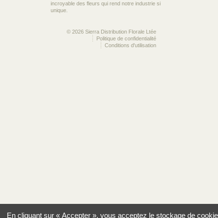
incroyable des fleurs qui rend notre industrie si
unique.
© 2026 Sierra Distribution Florale Ltée
Politique de confidentialité
Conditions d'utilisation
En cliquant sur « Accepter », vous acceptez le stockage de cookie