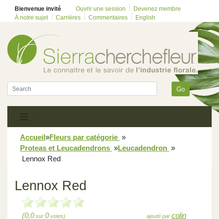
Bienvenue invité
Ouvrir une session
Devenez membre
À notre sujet
Carrières
Commentaires
English
Go
Accueil
»
Fleurs par catégorie
»
Proteas et Leucadendrons
»
Leucadendron
»
Lennox Red
Lennox Red
(0,0
0
colin
sur
votes)
ajouté par