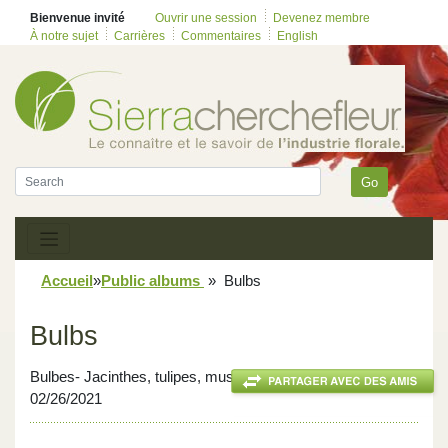
Bienvenue invité
Ouvrir une session
Devenez membre
À notre sujet
Carrières
Commentaires
English
Go
Accueil
»
Public albums
»
Bulbs
Bulbs
Bulbes- Jacinthes, tulipes, muscaris, iris et jonquilles-
02/26/2021