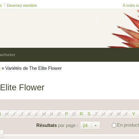
on
Devenez membre
À notre s
acheter
r
»
Variétés de The Elite Flower
Elite Flower
G
H
I
J
K
L
M
N
O
P
Q
R
S
T
U
V
W
X
Y
En product
Résultats
par page :
24