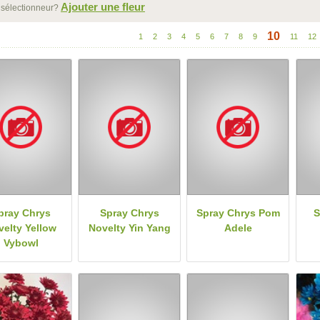
Ajouter une fleur
 sélectionneur?
10
1
2
3
4
5
6
7
8
9
11
12
pray Chrys
Spray Chrys
Spray Chrys Pom
S
velty Yellow
Novelty Yin Yang
Adele
Vybowl