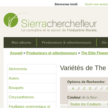
Bienvenue invité
Ouvrir une sessi
Mes albums
Producteurs & sélectionneurs
Où 
Accueil
»
Producteurs et sélectionneurs
»
The Elite Flowe
Variétés de The 
Alstromeria
Asters
Options de Recherche:
Bouquets
A
B
C
D
E
F
Chrysanthèmes
Couleur
de la fleur :
Toutes les Couleurs
Feuillages ornementaux et