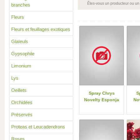
Êtes-vous un producteur ou un
branches
Fleurs
Fleurs et feuillages exotiques
Glaïeuls
Gypsophile
Limonium
Lys
Oeillets
Spray Chrys
S
Novelty Esponja
No
Orchidées
Préservés
Proteas et Leucadendrons
Roses