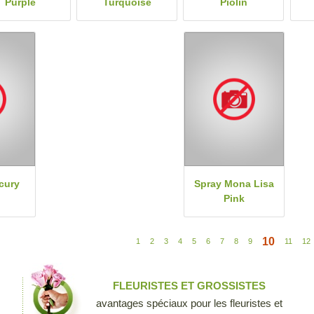
Purple
Turquoise
Piolin
cury
Spray Mona Lisa
Pink
10
1
2
3
4
5
6
7
8
9
11
12
FLEURISTES ET GROSSISTES
avantages spéciaux pour les fleuristes et