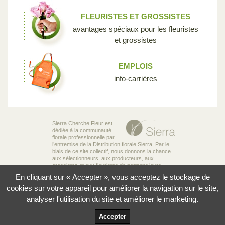
FLEURISTES ET GROSSISTES
avantages spéciaux pour les fleuristes
et grossistes
EMPLOIS
info-carrières
Sierra Cherche Fleur est
dédiée à la communauté
florale professionnelle par
l’entremise de la Distribution florale Sierra. Par le
biais de ce site collectif, nous donnons la chance
aux sélectionneurs, aux producteurs, aux
grossistes et aux fleuristes de partager leurs
connaissances et leur passion pour la diversité
En cliquant sur « Accepter », vous acceptez le stockage de
incroyable des fleurs qui rend notre industrie si
unique.
cookies sur votre appareil pour améliorer la navigation sur le site,
analyser l'utilisation du site et améliorer le marketing.
© 2026 Sierra Distribution Florale Ltée
Politique de confidentialité
Accepter
Conditions d'utilisation