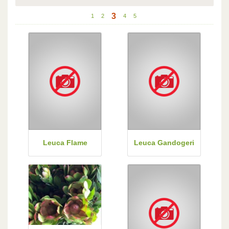
3
1
2
4
5
Leuca Flame
Leuca Gandogeri