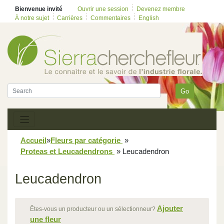
Bienvenue invité
Ouvrir une session
Devenez membre
À notre sujet
Carrières
Commentaires
English
Go
Accueil
»
Fleurs par catégorie
»
Proteas et Leucadendrons
»
Leucadendron
Leucadendron
Ajouter
Êtes-vous un producteur ou un sélectionneur?
une fleur