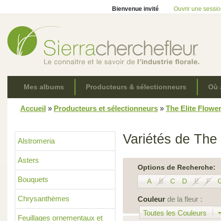
Bienvenue invité
Ouvrir une sessi
Mes albums
Producteurs & sélectionneurs
Où 
Accueil
»
Producteurs et sélectionneurs
»
The Elite Flowe
Variétés de The 
Alstromeria
Asters
Options de Recherche:
Bouquets
A
B
C
D
E
F
Chrysanthèmes
Couleur
de la fleur :
Toutes les Couleurs
Feuillages ornementaux et