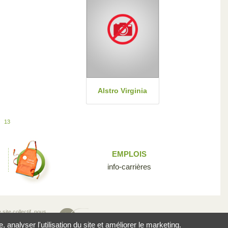
Alstro Virginia
13
EMPLOIS
info-carrières
site collectif, nous
n pour la diversité
analyser l'utilisation du site et améliorer le marketing.