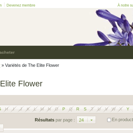
on
Devenez membre
À notre s
acheter
r
»
Variétés de The Elite Flower
Elite Flower
G
H
I
J
K
L
M
N
O
P
Q
R
S
T
U
V
W
X
Y
En product
Résultats
par page :
24