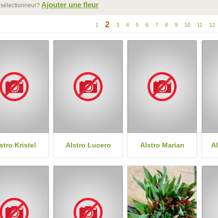
Ajouter une fleur
 sélectionneur?
2
1
3
4
5
6
7
8
9
10
11
12
stro Kristel
Alstro Lucero
Alstro Marian
Al