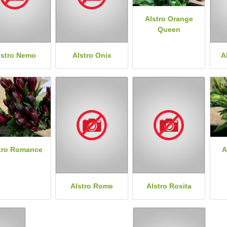
Alstro Orange
Queen
lstro Nemo
Alstro Onix
A
tro Romance
A
Alstro Rome
Alstro Rosita