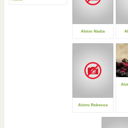
Alstro Nadia
A
Als
Alstro Rebecca