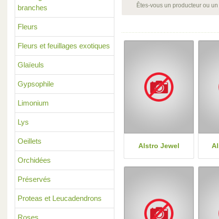
Êtes-vous un producteur ou un
branches
Fleurs
Fleurs et feuillages exotiques
Glaïeuls
Gypsophile
Limonium
Lys
Oeillets
Alstro Jewel
Al
Orchidées
Préservés
Proteas et Leucadendrons
Roses