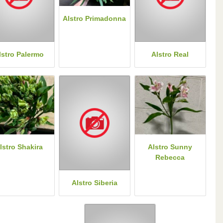
Alstro Primadonna
lstro Palermo
Alstro Real
lstro Shakira
Alstro Sunny
Rebecca
Alstro Siberia