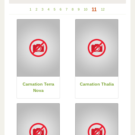
11
1
2
3
4
5
6
7
8
9
10
12
Carnation Terra
Carnation Thalia
Nova