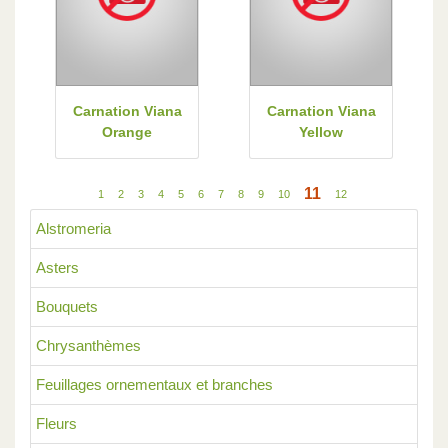
Carnation Viana
Carnation Viana
Orange
Yellow
11
1
2
3
4
5
6
7
8
9
10
12
Alstromeria
Asters
Bouquets
Chrysanthèmes
Feuillages ornementaux et branches
Fleurs