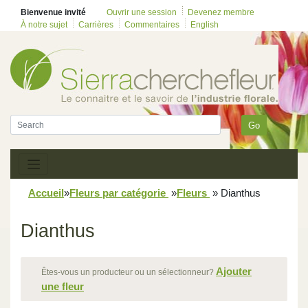
Bienvenue invité
Ouvrir une session
Devenez membre
À notre sujet
Carrières
Commentaires
English
Go
Accueil
»
Fleurs par catégorie
»
Fleurs
»
Dianthus
Dianthus
Ajouter
Êtes-vous un producteur ou un sélectionneur?
une fleur