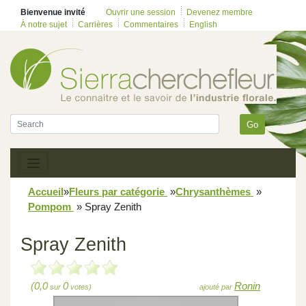
Bienvenue invité
Ouvrir une session
Devenez membre
À notre sujet
Carrières
Commentaires
English
Go
Accueil
»
Fleurs par catégorie
»
Chrysanthèmes
»
Pompom
»
Spray Zenith
Spray Zenith
(0,0
0
Ronin
sur
votes)
ajouté par