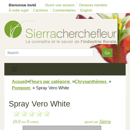
Bienvenue invité
Ouvrir une session
Devenez membre
À notre sujet
Carrières
Commentaires
English
Go
Accueil
»
Fleurs par catégorie
»
Chrysanthèmes
»
Pompom
»
Spray Vero White
Spray Vero White
(0,0
0
Sierra
sur
votes)
ajouté par