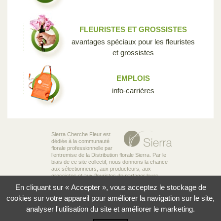
FLEURISTES ET GROSSISTES
avantages spéciaux pour les fleuristes
et grossistes
EMPLOIS
info-carrières
Sierra Cherche Fleur est
dédiée à la communauté
florale professionnelle par
l’entremise de la Distribution florale Sierra. Par le
biais de ce site collectif, nous donnons la chance
aux sélectionneurs, aux producteurs, aux
grossistes et aux fleuristes de partager leurs
connaissances et leur passion pour la diversité
En cliquant sur « Accepter », vous acceptez le stockage de
incroyable des fleurs qui rend notre industrie si
unique.
cookies sur votre appareil pour améliorer la navigation sur le site,
analyser l'utilisation du site et améliorer le marketing.
© 2026 Sierra Distribution Florale Ltée