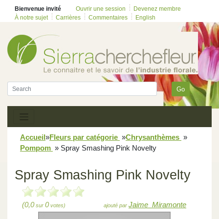
Bienvenue invité
Ouvrir une session
Devenez membre
À notre sujet
Carrières
Commentaires
English
Go
Accueil
»
Fleurs par catégorie
»
Chrysanthèmes
»
Pompom
»
Spray Smashing Pink Novelty
Spray Smashing Pink Novelty
(0,0
0
Jaime_Miramonte
sur
votes)
ajouté par