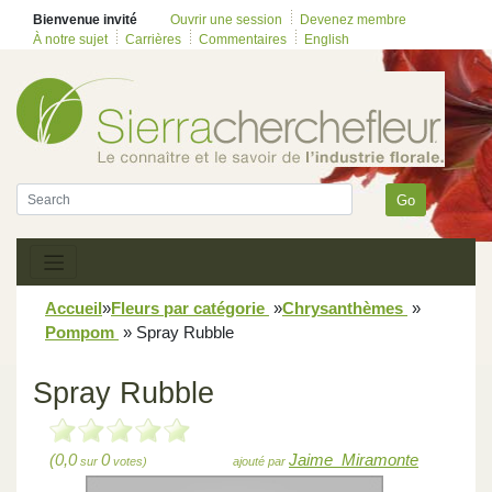
Bienvenue invité
Ouvrir une session
Devenez membre
À notre sujet
Carrières
Commentaires
English
Go
Accueil
»
Fleurs par catégorie
»
Chrysanthèmes
»
Pompom
»
Spray Rubble
Spray Rubble
(0,0
0
Jaime_Miramonte
sur
votes)
ajouté par