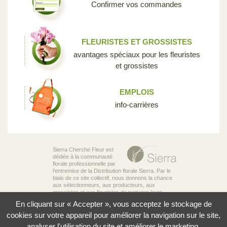
Confirmer vos commandes
FLEURISTES ET GROSSISTES
avantages spéciaux pour les fleuristes
et grossistes
EMPLOIS
info-carrières
Sierra Cherche Fleur est
dédiée à la communauté
florale professionnelle par
l’entremise de la Distribution florale Sierra. Par le
biais de ce site collectif, nous donnons la chance
aux sélectionneurs, aux producteurs, aux
grossistes et aux fleuristes de partager leurs
connaissances et leur passion pour la diversité
En cliquant sur « Accepter », vous acceptez le stockage de
incroyable des fleurs qui rend notre industrie si
unique.
cookies sur votre appareil pour améliorer la navigation sur le site,
analyser l'utilisation du site et améliorer le marketing.