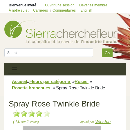
Bienvenue invité
Ouvrir une session
Devenez membre
À notre sujet
Carrières
Commentaires
English
Go
Accueil
»
Fleurs par catégorie
»
Roses
»
Rosette branchues
»
Spray Rose Twinkle Bride
Spray Rose Twinkle Bride
(4,0
1
Winston
sur
votes)
ajouté par