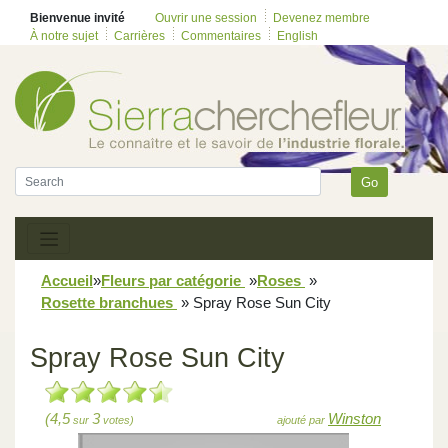
Bienvenue invité
Ouvrir une session
Devenez membre
À notre sujet
Carrières
Commentaires
English
Go
Accueil
»
Fleurs par catégorie
»
Roses
»
Rosette branchues
»
Spray Rose Sun City
Spray Rose Sun City
(4,5
3
Winston
sur
votes)
ajouté par