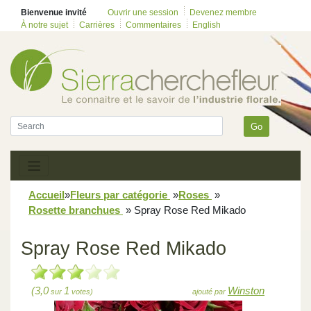
Bienvenue invité
Ouvrir une session
Devenez membre
À notre sujet
Carrières
Commentaires
English
Go
Accueil
»
Fleurs par catégorie
»
Roses
»
Rosette branchues
»
Spray Rose Red Mikado
Spray Rose Red Mikado
(3,0
1
Winston
sur
votes)
ajouté par