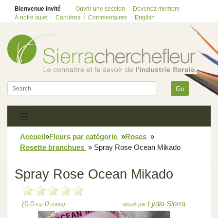
Bienvenue invité
Ouvrir une session
Devenez membre
À notre sujet
Carrières
Commentaires
English
Go
Accueil
»
Fleurs par catégorie
»
Roses
»
Rosette branchues
»
Spray Rose Ocean Mikado
Spray Rose Ocean Mikado
(0,0
0
Lydia Sierra
sur
votes)
ajouté par