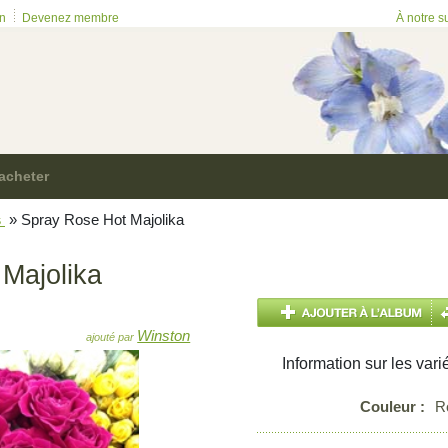
on
Devenez membre
À notre s
acheter
s
»
Spray Rose Hot Majolika
Majolika
Winston
ajouté par
Information sur les vari
Couleur :
R