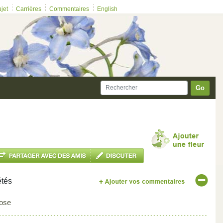
ujet
Carrières
Commentaires
English
Go
étés
ose