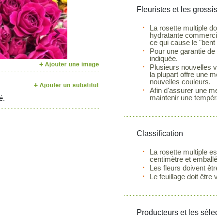
Fleuristes et les grossi
La rosette multiple do
hydratante commercial
Next
ce qui cause le "bent 
Pour une garantie de f
indiquée.
Plusieurs nouvelles v
la plupart offre une 
nouvelles couleurs.
Afin d'assurer une mei
maintenir une tempér
é.
Classification
La rosette multiple e
centimètre et emballé
Les fleurs doivent êt
Le feuillage doit être
Producteurs et les séle