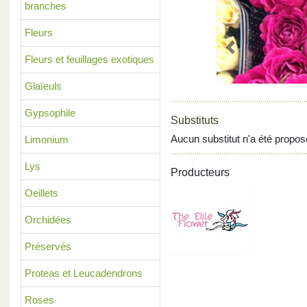
branches
Fleurs
Previous
Fleurs et feuillages exotiques
Glaïeuls
Gypsophile
Substituts
Aucun substitut n'a été propos
Limonium
Lys
Producteurs
Oeillets
Orchidées
Préservés
Proteas et Leucadendrons
Roses