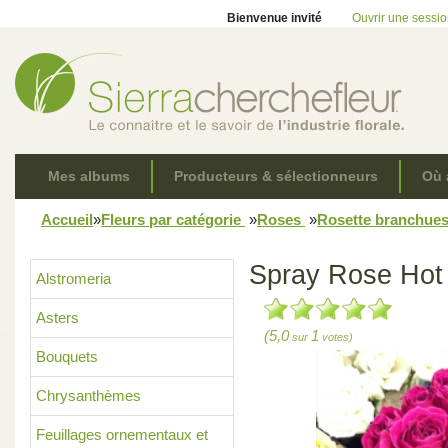
Bienvenue invité
Ouvrir une sessi
Mes albums
Producteurs & sélectionneurs
Où 
Accueil
»
Fleurs par catégorie
»
Roses
»
Rosette branchue
Spray Rose Hot 
Alstromeria
Asters
(5,0
1
sur
votes)
Bouquets
Chrysanthèmes
Feuillages ornementaux et