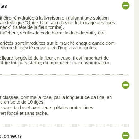
stes
it être réhydratée à la livraison en utilisant une solution
e telle que "Quick Dip", afin d’éviter le blocage des tiges
neck" (la tête de la fleur tombe).
raîcheur, vérifiez le code barre, la date devrait y être
ariétés sont introduites sur le marché chaque année dont
meilleure longévité en vase et d’impressionnantes
lleure longévité de la fleur en vase, il est important de
ature toujours stable, du producteur au consommateur.
st classée, comme la rose, par la longueur de sa tige, en
e en botte de 10 tiges.
re sans tache et avec leurs pétales protectrices.
 vert foncé et sans tache.
ctionneurs