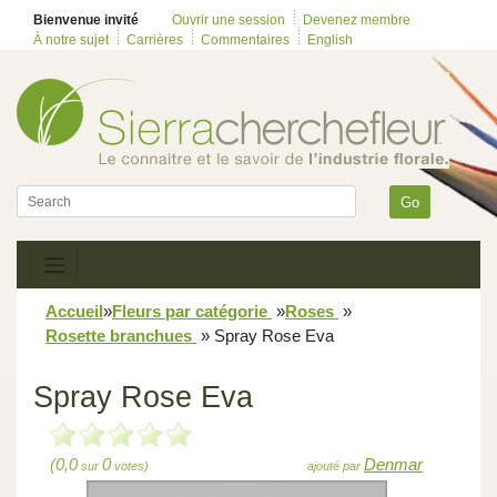
Bienvenue invité
Ouvrir une session
Devenez membre
À notre sujet
Carrières
Commentaires
English
Go
Accueil
»
Fleurs par catégorie
»
Roses
»
Rosette branchues
»
Spray Rose Eva
Spray Rose Eva
(0,0
0
Denmar
sur
votes)
ajouté par