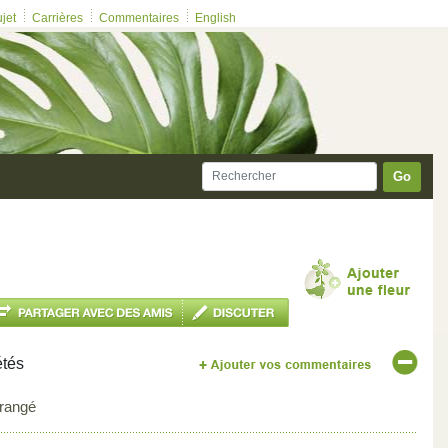
ujet
Carrières
Commentaires
English
Go
étés
rangé