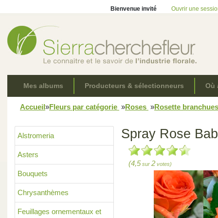
Bienvenue invité
Ouvrir une sessi
Mes albums
Producteurs & sélectionneurs
Où 
Accueil
»
Fleurs par catégorie
»
Roses
»
Rosette branchue
Spray Rose Ba
Alstromeria
Asters
(4,5
2
sur
votes)
Bouquets
Chrysanthèmes
Feuillages ornementaux et