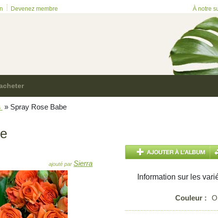
on
Devenez membre
À notre s
acheter
s
»
Spray Rose Babe
be
Sierra
ajouté par
Information sur les vari
Couleur :
O