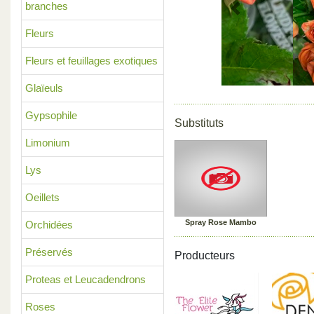
branches
Previous
Fleurs
Fleurs et feuillages exotiques
Glaïeuls
Gypsophile
Substituts
Limonium
Lys
Oeillets
Spray Rose Mambo
Orchidées
Préservés
Producteurs
Proteas et Leucadendrons
Roses