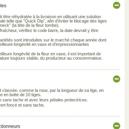
stes
it être réhydratée à la livraison en utilisant une solution
e telle que "Quick Dip", afin d’éviter le blocage des tiges
neck" (la tête de la fleur tombe).
raîcheur, vérifiez le code barre, la date devrait y être
ariétés sont introduites sur le marché chaque année dont
meilleure longévité en vase et d’impressionnantes
lleure longévité de la fleur en vase, il est important de
ature toujours stable, du producteur au consommateur.
st classée, comme la rose, par la longueur de sa tige, en
e en botte de 10 tiges.
re sans tache et avec leurs pétales protectrices.
 vert foncé et sans tache.
ctionneurs