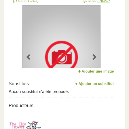
(0,0
0
Louise
sur
votes)
ajouté par
Previous
Next
Substituts
Aucun substitut n'a été proposé.
Producteurs