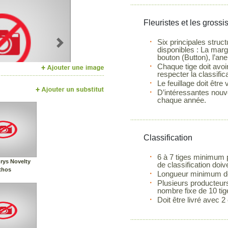
Fleuristes et les grossi
Six principales stru
Next
disponibles : La margu
bouton (Button), l’an
Chaque tige doit avoi
respecter la classifica
Le feuillage doit être
D’intéressantes nouve
chaque année.
Classification
6 à 7 tiges minimum p
rys Novelty
de classification doiv
thos
Longueur minimum de 
Plusieurs producteurs
nombre fixe de 10 ti
Doit être livré avec 2