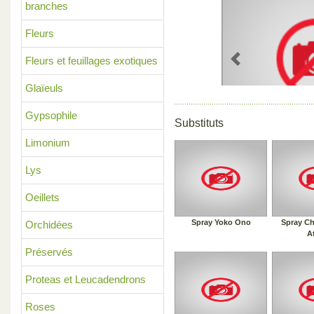
branches
Fleurs
Fleurs et feuillages exotiques
Previous
Glaïeuls
Gypsophile
Substituts
Limonium
Lys
Oeillets
Spray Yoko Ono
Spray Ch
Orchidées
A
Préservés
Proteas et Leucadendrons
Roses