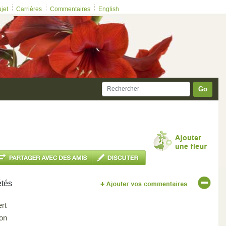
ujet
Carrières
Commentaires
English
Go
étés
ert
on