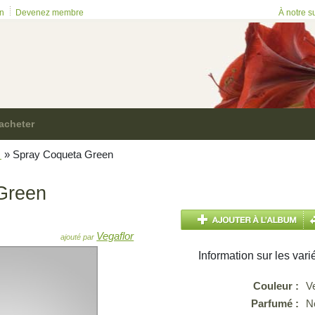
on
Devenez membre
À notre s
acheter
m
»
Spray Coqueta Green
Green
Vegaflor
ajouté par
Information sur les vari
Couleur :
V
Parfumé :
N