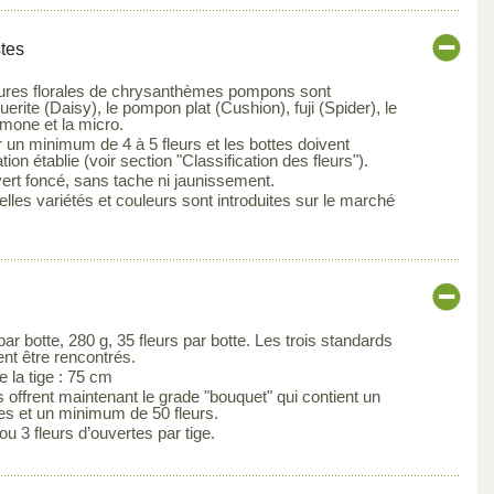
stes
ctures florales de chrysanthèmes pompons sont
erite (Daisy), le pompon plat (Cushion), fuji (Spider), le
emone et la micro.
r un minimum de 4 à 5 fleurs et les bottes doivent
tion établie (voir section "Classification des fleurs").
 vert foncé, sans tache ni jaunissement.
lles variétés et couleurs sont introduites sur le marché
ar botte, 280 g, 35 fleurs par botte. Les trois standards
ent être rencontrés.
la tige : 75 cm
 offrent maintenant le grade "bouquet" qui contient un
ges et un minimum de 50 fleurs.
 ou 3 fleurs d’ouvertes par tige.