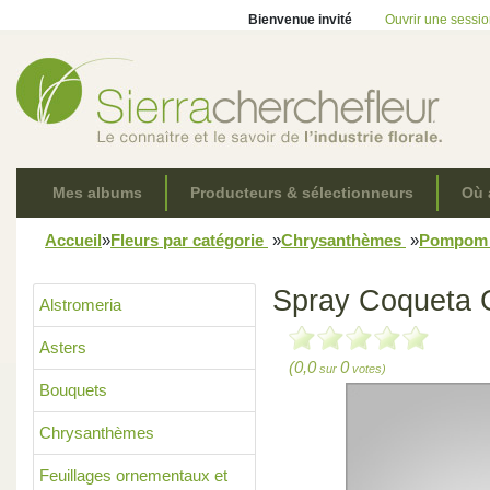
Bienvenue invité
Ouvrir une sessi
Mes albums
Producteurs & sélectionneurs
Où 
Accueil
»
Fleurs par catégorie
»
Chrysanthèmes
»
Pompo
Spray Coqueta 
Alstromeria
Asters
(0,0
0
sur
votes)
Bouquets
Chrysanthèmes
Feuillages ornementaux et