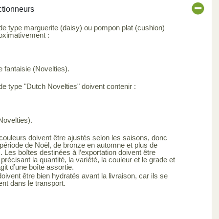
ctionneurs
 de type marguerite (daisy) ou pompon plat (cushion)
roximativement :
 fantaisie (Novelties).
de type "Dutch Novelties" doivent contenir :
Novelties).
ouleurs doivent être ajustés selon les saisons, donc
 période de Noël, de bronze en automne et plus de
 Les boîtes destinées à l’exportation doivent être
précisant la quantité, la variété, la couleur et le grade et
’agit d’une boîte assortie.
vent être bien hydratés avant la livraison, car ils se
nt dans le transport.