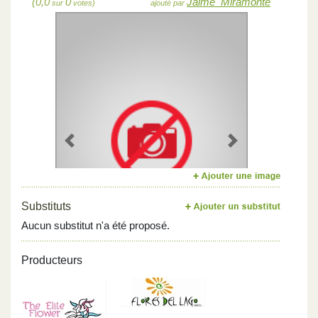
(0,0
0
Jaime_Miramonte
sur
votes)
ajouté par
Previous
Next
Substituts
Aucun substitut n'a été proposé.
Producteurs