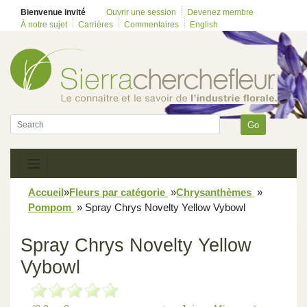
Bienvenue invité
Ouvrir une session
Devenez membre
À notre sujet
Carrières
Commentaires
English
Go
Accueil
»
Fleurs par catégorie
»
Chrysanthèmes
»
Pompom
»
Spray Chrys Novelty Yellow Vybowl
Spray Chrys Novelty Yellow
Vybowl