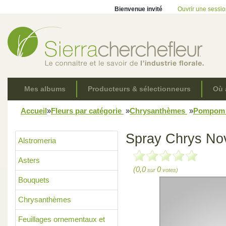
Bienvenue invité
Ouvrir une sessi
Mes albums
Producteurs & sélectionneurs
Où 
Accueil
»
Fleurs par catégorie
»
Chrysanthèmes
»
Pompo
Spray Chrys Nov
Alstromeria
Asters
(0,0
0
sur
votes)
Bouquets
Chrysanthèmes
Feuillages ornementaux et