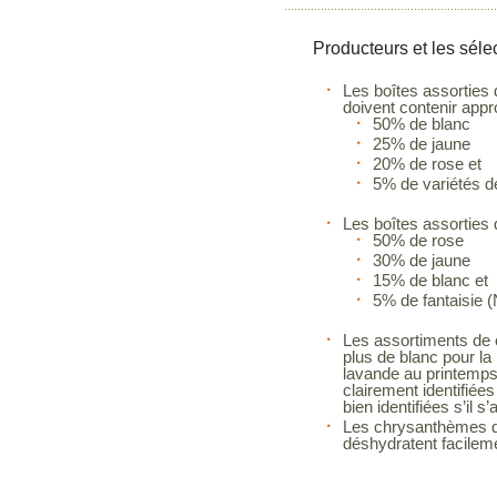
Producteurs et les séle
Les boîtes assorties
doivent contenir app
50% de blanc
25% de jaune
20% de rose et
5% de variétés de
Les boîtes assorties 
50% de rose
30% de jaune
15% de blanc et
5% de fantaisie (
Les assortiments de c
plus de blanc pour la
lavande au printemps.
clairement identifiées 
bien identifiées s’il s
Les chrysanthèmes doi
déshydratent facileme