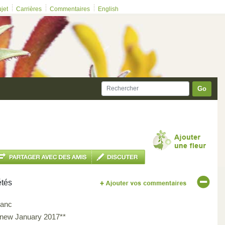
ujet
Carrières
Commentaires
English
Go
étés
lanc
*new January 2017**