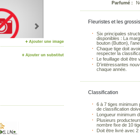
Parfumé :
N
Fleuristes et les grossi
Next
Six principales stru
disponibles : La margu
bouton (Button), l’an
Chaque tige doit avoi
respecter la classifica
Le feuillage doit être
D’intéressantes nouve
chaque année.
Classification
6 à 7 tiges minimum p
de classification doiv
Longueur minimum de 
Plusieurs producteurs
nombre fixe de 10 ti
Doit être livré avec 2