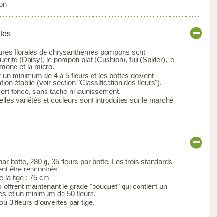
on
stes
ctures florales de chrysanthèmes pompons sont
erite (Daisy), le pompon plat (Cushion), fuji (Spider), le
emone et la micro.
r un minimum de 4 à 5 fleurs et les bottes doivent
tion établie (voir section "Classification des fleurs").
 vert foncé, sans tache ni jaunissement.
lles variétés et couleurs sont introduites sur le marché
ar botte, 280 g, 35 fleurs par botte. Les trois standards
ent être rencontrés.
la tige : 75 cm
 offrent maintenant le grade "bouquet" qui contient un
ges et un minimum de 50 fleurs.
 ou 3 fleurs d’ouvertes par tige.