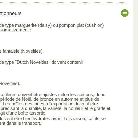
ctionneurs
 de type marguerite (daisy) ou pompon plat (cushion)
roximativement :
 fantaisie (Novelties).
de type "Dutch Novelties" doivent contenir :
Novelties).
ouleurs doivent être ajustés selon les saisons, donc
 période de Noël, de bronze en automne et plus de
 Les boîtes destinées à l’exportation doivent être
précisant la quantité, la variété, la couleur et le grade et
’agit d’une boîte assortie.
vent être bien hydratés avant la livraison, car ils se
nt dans le transport.