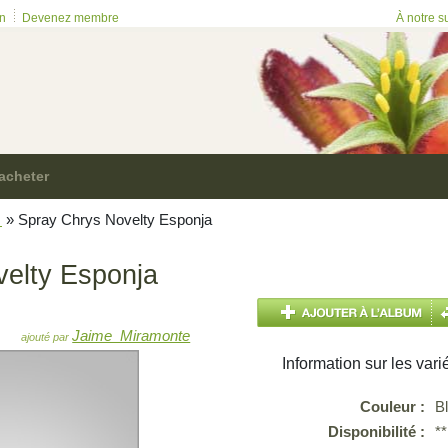
on
Devenez membre
À notre s
acheter
m
»
Spray Chrys Novelty Esponja
elty Esponja
Jaime_Miramonte
ajouté par
Information sur les vari
Couleur :
B
Disponibilité :
*