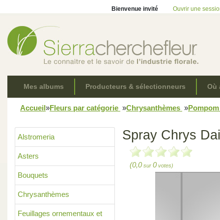
Bienvenue invité
Ouvrir une sessi
Mes albums
Producteurs & sélectionneurs
Où 
Accueil
»
Fleurs par catégorie
»
Chrysanthèmes
»
Pompo
Spray Chrys Da
Alstromeria
Asters
(0,0
0
sur
votes)
Bouquets
Chrysanthèmes
Feuillages ornementaux et