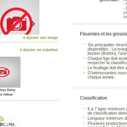
-
- 
c
c
Next
Fleuristes et les grossi
Six principales stru
disponibles : La margu
bouton (Button), l’an
Chaque tige doit avoi
respecter la classifica
Le feuillage doit être
D’intéressantes nouve
chaque année.
hrys Daisy
is Yellow
Classification
6 à 7 tiges minimum p
de classification doiv
Longueur minimum de 
Plusieurs producteurs