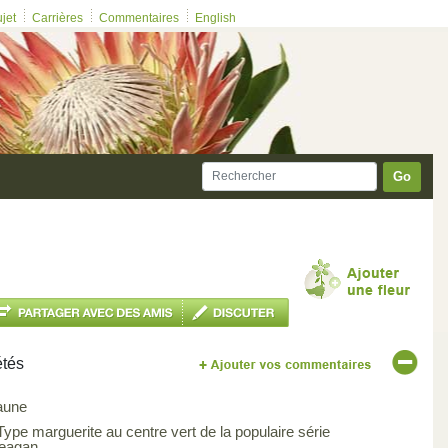
ujet
Carrières
Commentaires
English
Go
étés
aune
Type marguerite au centre vert de la populaire série
eagan.