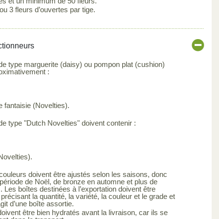
ges et un minimum de 50 fleurs.
 ou 3 fleurs d’ouvertes par tige.
ctionneurs
 de type marguerite (daisy) ou pompon plat (cushion)
roximativement :
 fantaisie (Novelties).
de type "Dutch Novelties" doivent contenir :
Novelties).
ouleurs doivent être ajustés selon les saisons, donc
 période de Noël, de bronze en automne et plus de
 Les boîtes destinées à l’exportation doivent être
précisant la quantité, la variété, la couleur et le grade et
’agit d’une boîte assortie.
vent être bien hydratés avant la livraison, car ils se