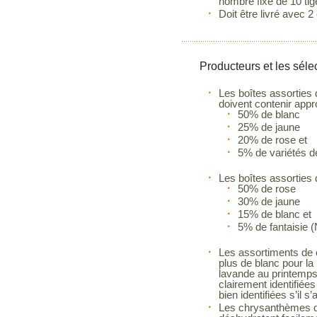
nombre fixe de 10 ti
Doit être livré avec 2
Producteurs et les séle
Les boîtes assorties
doivent contenir app
50% de blanc
25% de jaune
20% de rose et
5% de variétés de
Les boîtes assorties 
50% de rose
30% de jaune
15% de blanc et
5% de fantaisie (
Les assortiments de c
plus de blanc pour la
lavande au printemps.
clairement identifiées 
bien identifiées s’il s
Les chrysanthèmes doi