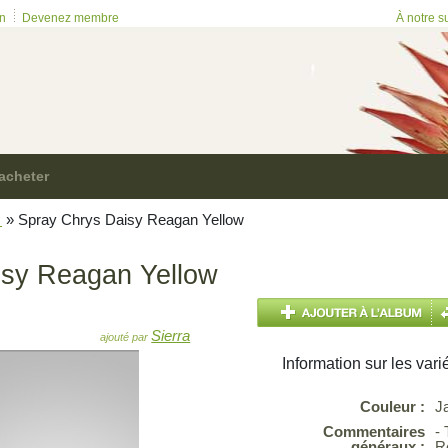
on
Devenez membre
À notre s
acheter
m
»
Spray Chrys Daisy Reagan Yellow
isy Reagan Yellow
Sierra
ajouté par
Information sur les vari
Couleur :
J
Commentaires
- 
généraux :
R