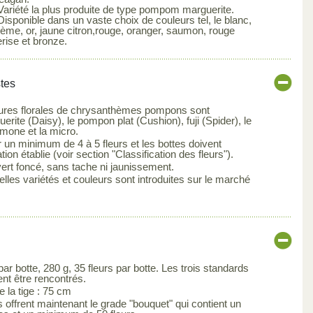
 Variété la plus produite de type pompom marguerite.
Disponible dans un vaste choix de couleurs tel, le blanc,
rème, or, jaune citron,rouge, oranger, saumon, rouge
erise et bronze.
stes
ctures florales de chrysanthèmes pompons sont
erite (Daisy), le pompon plat (Cushion), fuji (Spider), le
emone et la micro.
r un minimum de 4 à 5 fleurs et les bottes doivent
tion établie (voir section "Classification des fleurs").
 vert foncé, sans tache ni jaunissement.
lles variétés et couleurs sont introduites sur le marché
ar botte, 280 g, 35 fleurs par botte. Les trois standards
ent être rencontrés.
la tige : 75 cm
 offrent maintenant le grade "bouquet" qui contient un