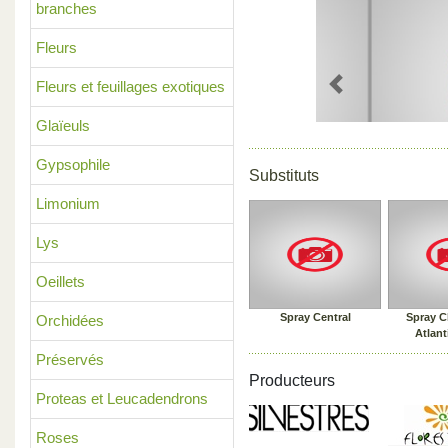
branches
Fleurs
Fleurs et feuillages exotiques
Previous
Glaïeuls
Gypsophile
Substituts
Limonium
Lys
Oeillets
Spray Central
Spray C
Orchidées
Atlant
Préservés
Producteurs
Proteas et Leucadendrons
Roses