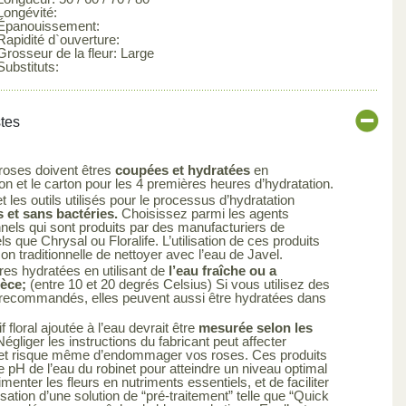
Longévité:
 Épanouissement:
Rapidité d`ouverture:
Grosseur de la fleur: Large
Substituts:
stes
 roses doivent êtres
coupées et hydratées
en
 et le carton pour les 4 premières heures d’hydratation.
 les outils utilisés pour le processus d’hydratation
 et sans bactéries.
Choisissez parmi les agents
nels qui sont produits par des manufacturiers de
els que Chrysal ou Floralife. L’utilisation de ces produits
çon traditionnelle de nettoyer avec l’eau de Javel.
res hydratées en utilisant de
l’eau fraîche ou a
ièce;
(entre 10 et 20 degrés Celsius) Si vous utilisez des
s recommandés, elles peuvent aussi être hydratées dans
 floral ajoutée à l’eau devrait être
mesurée selon les
égliger les instructions du fabricant peut affecter
uit et risque même d’endommager vos roses. Ces produits
le pH de l’eau du robinet pour atteindre un niveau optimal
limenter les fleurs en nutriments essentiels, et de faciliter
ilisation d’une solution de “pré-traitement” telle que “Quick