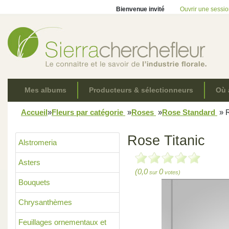
Bienvenue invité
Ouvrir une sessi
Mes albums
Producteurs & sélectionneurs
Où 
Accueil
»
Fleurs par catégorie
»
Roses
»
Rose Standard
»
R
Rose Titanic
Alstromeria
Asters
(0,0
0
sur
votes)
Bouquets
Chrysanthèmes
Feuillages ornementaux et