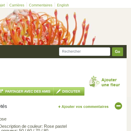
ujet
Carrières
Commentaires
English
Go
étés
ose
 Description de couleur: Rose pastel
Longueur: 50 / 60 / 70 / 80