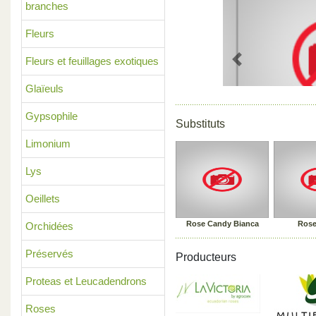
branches
Fleurs
Fleurs et feuillages exotiques
Previous
Glaïeuls
Gypsophile
Substituts
Limonium
Lys
Oeillets
Rose Candy Bianca
Rose
Orchidées
Préservés
Producteurs
Proteas et Leucadendrons
Roses