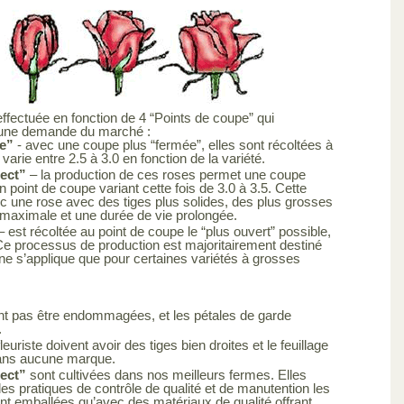
effectuée en fonction de 4 “Points de coupe” qui
 une demande du marché :
e”
- avec une coupe plus “fermée”, elles sont récoltées à
varie entre 2.5 à 3.0 en fonction de la variété.
lect”
– la production de ces roses permet une coupe
 point de coupe variant cette fois de 3.0 à 3.5. Cette
c une rose avec des tiges plus solides, des plus grosses
 maximale et une durée de vie prolongée.
– est récoltée au point de coupe le “plus ouvert” possible,
. Ce processus de production est majoritairement destiné
e s’applique que pour certaines variétés à grosses
ent pas être endommagées, et les pétales de garde
.
leuriste doivent avoir des tiges bien droites et le feuillage
 sans aucune marque.
lect”
sont cultivées dans nos meilleurs fermes. Elles
es pratiques de contrôle de qualité et de manutention les
sont emballées qu’avec des matériaux de qualité offrant