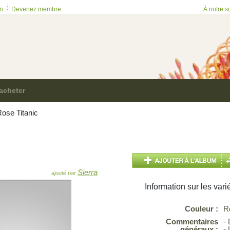
on
Devenez membre
À notre s
acheter
ose Titanic
Sierra
ajouté par
Information sur les vari
Couleur :
R
Commentaires
-
généraux :
- 