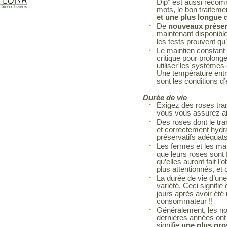
Dip” est aussi recom
mots, le bon traitem
et une plus longue d
De
nouveaux préserv
maintenant disponibl
les tests prouvent qu’
Le maintien constant 
critique pour prolonge
utiliser les systèmes 
Une température entr
sont les conditions d
Durée de vie
Exigez des roses tra
vous vous assurez ain
Des roses dont le tra
et correctement hydr
préservatifs adéquat
Les fermes et les man
que leurs roses sont f
qu’elles auront fait l’
plus attentionnés, et 
La durée de vie d’une
variété. Ceci signif
jours après avoir été
consommateur !!
Généralement, les no
dernières années ont 
signifie
une plus gro