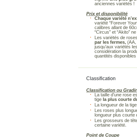
anciennes variétés !
Prix et disponibilité
Chaque variété n’ex
variété “Forever You
calibres allant de 60
“Circus” et “Akito” 
Les variétés de rose
par les fermes,
(AA, 
jusqu’aux variétés le
considération la prod
quantités disponibles
Classification
Classification ou Gradi
La taille d’une rose 
tige
la plus courte 
La longueur de la tige
Les roses plus longue
longueur plus courte
Les grosseurs de têt
certaine variété.
Point de Coupe