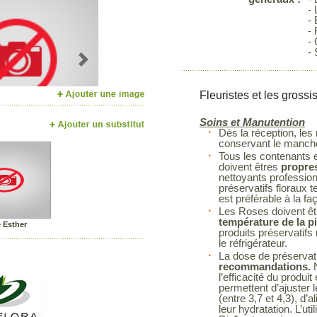
- 
-
- 
- 
- 
Next
Fleuristes et les grossi
Soins et Manutention
Dès la réception, les
conservant le manchon
Tous les contenants et
doivent êtres
propres
nettoyants profession
préservatifs floraux t
est préférable à la fa
Les Roses doivent êt
température de la p
 Esther
produits préservatif
le réfrigérateur.
La dose de préservatif
recommandations.
N
l’efficacité du prod
permettent d’ajuster 
(entre 3,7 et 4,3), d’a
leur hydratation. L’ut