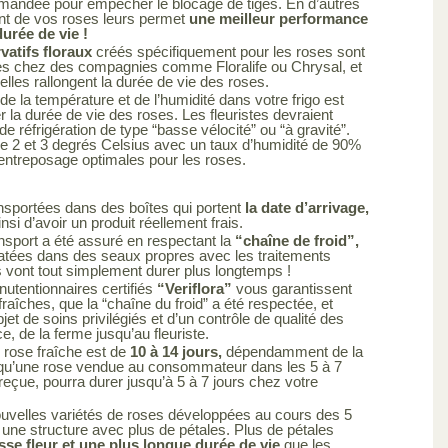
mandée pour empêcher le blocage de tiges. En d’autres
ent de vos roses leurs permet
une meilleur performance
urée de vie !
atifs floraux
créés spécifiquement pour les roses sont
es chez des compagnies comme Floralife ou Chrysal, et
elles rallongent la durée de vie des roses.
de la température et de l’humidité dans votre frigo est
r la durée de vie des roses. Les fleuristes devraient
de réfrigération de type “basse vélocité” ou “à gravité”.
e 2 et 3 degrés Celsius avec un taux d’humidité de 90%
’entreposage optimales pour les roses.
nsportées dans des boîtes qui portent
la date d’arrivage,
si d’avoir un produit réellement frais.
nsport a été assuré en respectant la
“chaîne de froid”,
atées dans des seaux propres avec les traitements
s vont tout simplement durer plus longtemps !
utentionnaires certifiés
“Veriflora”
vous garantissent
raîches, que la “chaîne du froid” a été respectée, et
objet de soins privilégiés et d’un contrôle de qualité des
ce, de la ferme jusqu’au fleuriste.
 rose fraîche est de
10 à 14 jours,
dépendamment de la
ie qu’une rose vendue au consommateur dans les 5 à 7
 reçue, pourra durer jusqu’à 5 à 7 jours chez votre
uvelles variétés de roses développées au cours des 5
une structure avec plus de pétales. Plus de pétales
sse fleur et une plus longue durée de vie
que les