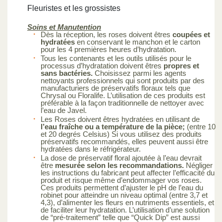
Fleuristes et les grossistes
Soins et Manutention
Dès la réception, les roses doivent êtres
coupées et
hydratées
en conservant le manchon et le carton
pour les 4 premières heures d’hydratation.
Tous les contenants et les outils utilisés pour le
processus d’hydratation doivent êtres
propres et
sans bactéries.
Choisissez parmi les agents
nettoyants professionnels qui sont produits par des
manufacturiers de préservatifs floraux tels que
Chrysal ou Floralife. L’utilisation de ces produits est
préférable à la façon traditionnelle de nettoyer avec
l’eau de Javel.
Les Roses doivent êtres hydratées en utilisant de
l’eau fraîche ou a température de la pièce;
(entre 10
et 20 degrés Celsius) Si vous utilisez des produits
préservatifs recommandés, elles peuvent aussi être
hydratées dans le réfrigérateur.
La dose de préservatif floral ajoutée à l’eau devrait
être
mesurée selon les recommandations.
Négliger
les instructions du fabricant peut affecter l’efficacité du
produit et risque même d’endommager vos roses.
Ces produits permettent d’ajuster le pH de l’eau du
robinet pour atteindre un niveau optimal (entre 3,7 et
4,3), d’alimenter les fleurs en nutriments essentiels, et
de faciliter leur hydratation. L’utilisation d’une solution
de “pré-traitement” telle que “Quick Dip” est aussi