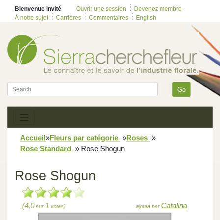
Bienvenue invité
Ouvrir une session
Devenez membre
À notre sujet
Carrières
Commentaires
English
Go
Accueil
»
Fleurs par catégorie
»
Roses
»
Rose Standard
»
Rose Shogun
Rose Shogun
(4,0
1
Catalina
sur
votes)
ajouté par