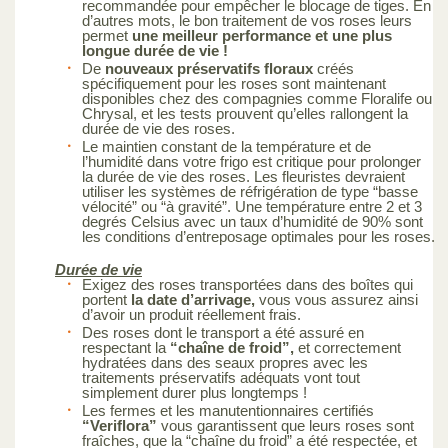
recommandée pour empêcher le blocage de tiges. En
d’autres mots, le bon traitement de vos roses leurs
permet
une meilleur performance et une plus
longue durée de vie !
De
nouveaux préservatifs floraux
créés
spécifiquement pour les roses sont maintenant
disponibles chez des compagnies comme Floralife ou
Chrysal, et les tests prouvent qu’elles rallongent la
durée de vie des roses.
Le maintien constant de la température et de
l’humidité dans votre frigo est critique pour prolonger
la durée de vie des roses. Les fleuristes devraient
utiliser les systèmes de réfrigération de type “basse
vélocité” ou “à gravité”. Une température entre 2 et 3
degrés Celsius avec un taux d’humidité de 90% sont
les conditions d’entreposage optimales pour les roses.
Durée de vie
Exigez des roses transportées dans des boîtes qui
portent
la date d’arrivage,
vous vous assurez ainsi
d’avoir un produit réellement frais.
Des roses dont le transport a été assuré en
respectant la
“chaîne de froid”,
et correctement
hydratées dans des seaux propres avec les
traitements préservatifs adéquats vont tout
simplement durer plus longtemps !
Les fermes et les manutentionnaires certifiés
“Veriflora”
vous garantissent que leurs roses sont
fraîches, que la “chaîne du froid” a été respectée, et