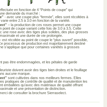
effectuée en fonction de 4 “Points de coupe” qui
 une demande du marché :
e”
- avec une coupe plus “fermée”, elles sont récoltées à
varie entre 2.5 à 3.0 en fonction de la variété.
lect”
– la production de ces roses permet une coupe
 point de coupe variant cette fois de 3.0 à 3.5. Cette
c une rose avec des tiges plus solides, des plus grosses
 maximale et une durée de vie prolongée.
– est récoltée au point de coupe le “plus ouvert” possible,
. Ce processus de production est majoritairement destiné
e s’applique que pour certaines variétés à grosses
ent pas être endommagées, et les pétales de garde
.
leuriste doivent avoir des tiges bien droites et le feuillage
 sans aucune marque.
lect”
sont cultivées dans nos meilleurs fermes. Elles
es pratiques de contrôle de qualité et de manutention les
sont emballées qu’avec des matériaux de qualité offrant
maximale et une présentation de distinction.
merci de consulter la brochure Sierraselect.