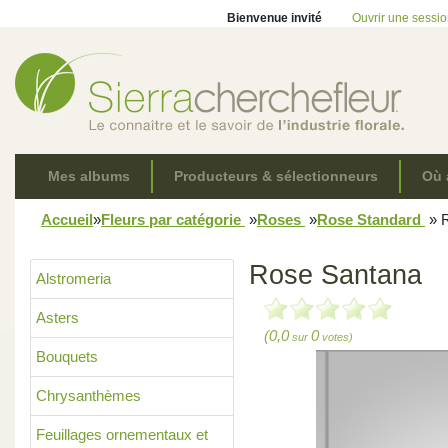
Bienvenue invité
Ouvrir une sessi
Mes albums
Producteurs & sélectionneurs
Où 
Accueil
»
Fleurs par catégorie
»
Roses
»
Rose Standard
»
R
Rose Santana
Alstromeria
Asters
(0,0
0
sur
votes)
Bouquets
Chrysanthèmes
Feuillages ornementaux et