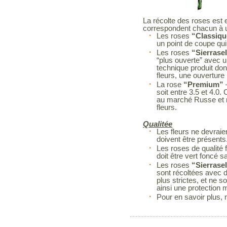
La récolte des roses est 
correspondent chacun à
Les roses
“Classiqu
un point de coupe qui 
Les roses
“Sierrase
“plus ouverte” avec un
technique produit don
fleurs, une ouverture
La rose
“Premium”
soit entre 3.5 et 4.0
au marché Russe et n
fleurs.
Qualitée
Les fleurs ne devrai
doivent être présents
Les roses de qualité f
doit être vert foncé
Les roses
“Sierrase
sont récoltées avec d
plus strictes, et ne 
ainsi une protection 
Pour en savoir plus, 