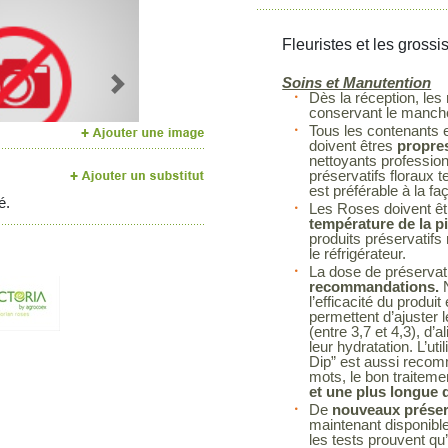
Fleuristes et les grossi
Soins et Manutention
Next
Dès la réception, les
conservant le manchon
Tous les contenants et
doivent êtres
propres
nettoyants profession
préservatifs floraux t
est préférable à la fa
é.
Les Roses doivent êt
température de la p
produits préservatif
le réfrigérateur.
La dose de préservatif
recommandations.
N
l’efficacité du prod
permettent d’ajuster 
(entre 3,7 et 4,3), d’a
leur hydratation. L’ut
Dip” est aussi recom
mots, le bon traitem
et une plus longue d
De
nouveaux préserv
maintenant disponibl
les tests prouvent qu’