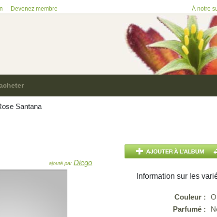
on
Devenez membre
À notre s
acheter
ose Santana
Diego
ajouté par
Information sur les vari
Couleur :
O
Parfumé :
N