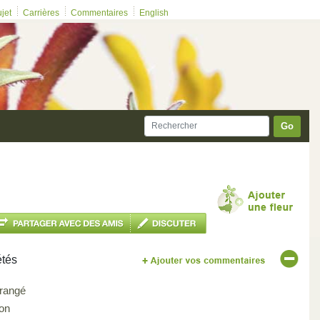
ujet
Carrières
Commentaires
English
Go
étés
rangé
on