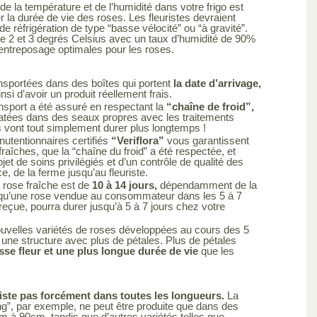
de la température et de l’humidité dans votre frigo est
r la durée de vie des roses. Les fleuristes devraient
de réfrigération de type “basse vélocité” ou “à gravité”.
e 2 et 3 degrés Celsius avec un taux d’humidité de 90%
’entreposage optimales pour les roses.
nsportées dans des boîtes qui portent
la date d’arrivage,
si d’avoir un produit réellement frais.
nsport a été assuré en respectant la
“chaîne de froid”,
atées dans des seaux propres avec les traitements
s vont tout simplement durer plus longtemps !
utentionnaires certifiés
“Veriflora”
vous garantissent
raîches, que la “chaîne du froid” a été respectée, et
objet de soins privilégiés et d’un contrôle de qualité des
ce, de la ferme jusqu’au fleuriste.
 rose fraîche est de
10 à 14 jours,
dépendamment de la
ie qu’une rose vendue au consommateur dans les 5 à 7
 reçue, pourra durer jusqu’à 5 à 7 jours chez votre
uvelles variétés de roses développées au cours des 5
une structure avec plus de pétales. Plus de pétales
sse fleur et une plus longue durée de vie
que les
iste pas forcément dans toutes les longueurs.
La
ng”, par exemple, ne peut être produite que dans des
cm à 90cm, tandis que d’autres variétés telles que