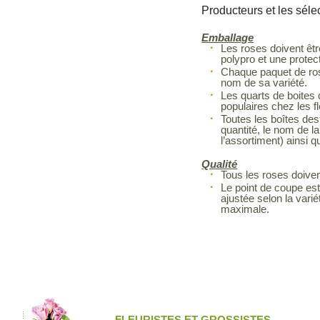
Producteurs et les séle
Emballage
Les roses doivent êtr
polypro et une protec
Chaque paquet de rose
nom de sa variété.
Les quarts de boites 
populaires chez les fl
Toutes les boîtes dest
quantité, le nom de la
l’assortiment) ainsi q
Qualité
Tous les roses doiven
Le point de coupe est
ajustée selon la vari
maximale.
FLEURISTES ET GROSSISTES