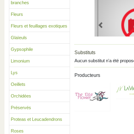
branches
Fleurs
Fleurs et feuillages exotiques
Previous
Glaïeuls
Gypsophile
Substituts
Aucun substitut n'a été propos
Limonium
Lys
Producteurs
Oeillets
Orchidées
Préservés
Proteas et Leucadendrons
Roses