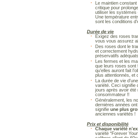
Le maintien constant 
critique pour prolonge
utiliser les systèmes 
Une température entr
sont les conditions d
Durée de vie
Exigez des roses tra
vous vous assurez ain
Des roses dont le tra
et correctement hydr
préservatifs adéquat
Les fermes et les man
que leurs roses sont f
qu’elles auront fait l’
plus attentionnés, et 
La durée de vie d’une
variété. Ceci signif
jours après avoir été
consommateur !!
Généralement, les no
dernières années ont 
signifie
une plus gro
anciennes variétés !
Prix et disponibilité
Chaque variété n’ex
variété “Forever You
calibres allant de 60