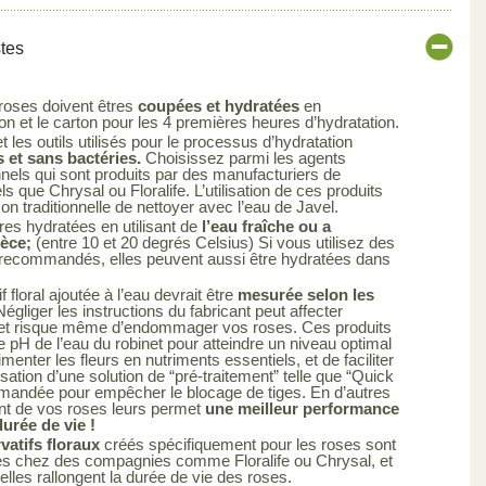
stes
 roses doivent êtres
coupées et hydratées
en
 et le carton pour les 4 premières heures d’hydratation.
 les outils utilisés pour le processus d’hydratation
 et sans bactéries.
Choisissez parmi les agents
nels qui sont produits par des manufacturiers de
els que Chrysal ou Floralife. L’utilisation de ces produits
çon traditionnelle de nettoyer avec l’eau de Javel.
res hydratées en utilisant de
l’eau fraîche ou a
ièce;
(entre 10 et 20 degrés Celsius) Si vous utilisez des
s recommandés, elles peuvent aussi être hydratées dans
 floral ajoutée à l’eau devrait être
mesurée selon les
égliger les instructions du fabricant peut affecter
uit et risque même d’endommager vos roses. Ces produits
le pH de l’eau du robinet pour atteindre un niveau optimal
limenter les fleurs en nutriments essentiels, et de faciliter
ilisation d’une solution de “pré-traitement” telle que “Quick
mandée pour empêcher le blocage de tiges. En d’autres
ent de vos roses leurs permet
une meilleur performance
urée de vie !
atifs floraux
créés spécifiquement pour les roses sont
es chez des compagnies comme Floralife ou Chrysal, et
elles rallongent la durée de vie des roses.