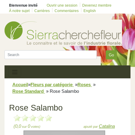
Bienvenue invité
Ouvrir une session
Devenez membre
À notre sujet
Carrières
Commentaires
English
Go
Accueil
»
Fleurs par catégorie
»
Roses
»
Rose Standard
»
Rose Salambo
Rose Salambo
(0,0
0
Catalina
sur
votes)
ajouté par