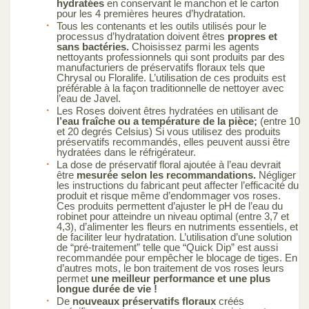
hydratées
en conservant le manchon et le carton
pour les 4 premières heures d’hydratation.
Tous les contenants et les outils utilisés pour le
processus d’hydratation doivent êtres
propres et
sans bactéries.
Choisissez parmi les agents
nettoyants professionnels qui sont produits par des
manufacturiers de préservatifs floraux tels que
Chrysal ou Floralife. L’utilisation de ces produits est
préférable à la façon traditionnelle de nettoyer avec
l’eau de Javel.
Les Roses doivent êtres hydratées en utilisant de
l’eau fraîche ou a température de la pièce;
(entre 10
et 20 degrés Celsius) Si vous utilisez des produits
préservatifs recommandés, elles peuvent aussi être
hydratées dans le réfrigérateur.
La dose de préservatif floral ajoutée à l’eau devrait
être
mesurée selon les recommandations.
Négliger
les instructions du fabricant peut affecter l’efficacité du
produit et risque même d’endommager vos roses.
Ces produits permettent d’ajuster le pH de l’eau du
robinet pour atteindre un niveau optimal (entre 3,7 et
4,3), d’alimenter les fleurs en nutriments essentiels, et
de faciliter leur hydratation. L’utilisation d’une solution
de “pré-traitement” telle que “Quick Dip” est aussi
recommandée pour empêcher le blocage de tiges. En
d’autres mots, le bon traitement de vos roses leurs
permet
une meilleur performance et une plus
longue durée de vie !
De
nouveaux préservatifs floraux
créés