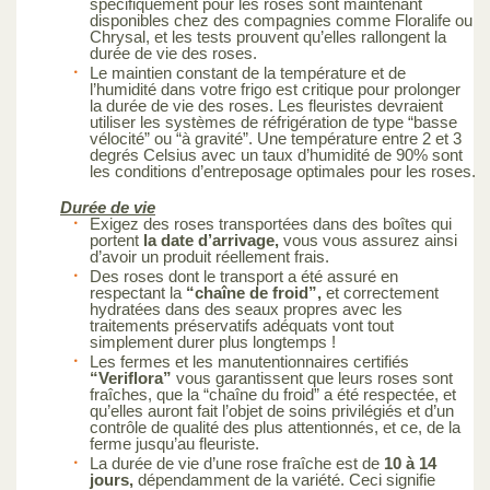
spécifiquement pour les roses sont maintenant
disponibles chez des compagnies comme Floralife ou
Chrysal, et les tests prouvent qu’elles rallongent la
durée de vie des roses.
Le maintien constant de la température et de
l’humidité dans votre frigo est critique pour prolonger
la durée de vie des roses. Les fleuristes devraient
utiliser les systèmes de réfrigération de type “basse
vélocité” ou “à gravité”. Une température entre 2 et 3
degrés Celsius avec un taux d’humidité de 90% sont
les conditions d’entreposage optimales pour les roses.
Durée de vie
Exigez des roses transportées dans des boîtes qui
portent
la date d’arrivage,
vous vous assurez ainsi
d’avoir un produit réellement frais.
Des roses dont le transport a été assuré en
respectant la
“chaîne de froid”,
et correctement
hydratées dans des seaux propres avec les
traitements préservatifs adéquats vont tout
simplement durer plus longtemps !
Les fermes et les manutentionnaires certifiés
“Veriflora”
vous garantissent que leurs roses sont
fraîches, que la “chaîne du froid” a été respectée, et
qu’elles auront fait l’objet de soins privilégiés et d’un
contrôle de qualité des plus attentionnés, et ce, de la
ferme jusqu’au fleuriste.
La durée de vie d’une rose fraîche est de
10 à 14
jours,
dépendamment de la variété. Ceci signifie