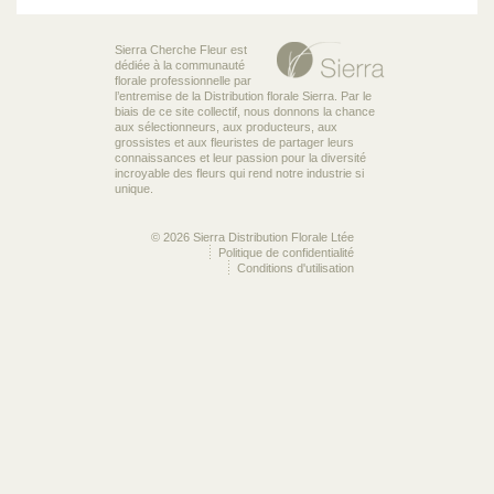
Sierra Cherche Fleur est
dédiée à la communauté
florale professionnelle par
l’entremise de la Distribution florale Sierra. Par le
biais de ce site collectif, nous donnons la chance
aux sélectionneurs, aux producteurs, aux
grossistes et aux fleuristes de partager leurs
connaissances et leur passion pour la diversité
incroyable des fleurs qui rend notre industrie si
unique.
© 2026 Sierra Distribution Florale Ltée
Politique de confidentialité
Conditions d'utilisation