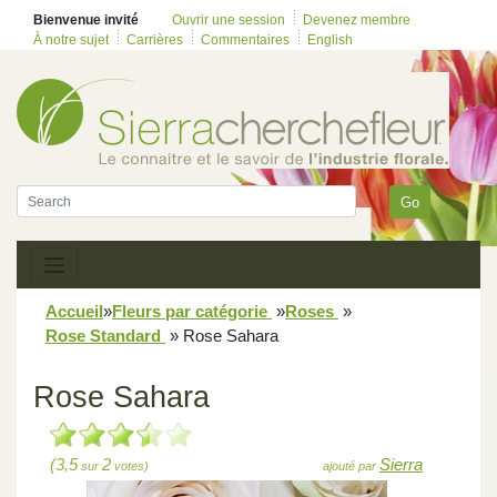
Bienvenue invité
Ouvrir une session
Devenez membre
À notre sujet
Carrières
Commentaires
English
Go
Accueil
»
Fleurs par catégorie
»
Roses
»
Rose Standard
»
Rose Sahara
Rose Sahara
(3,5
2
Sierra
sur
votes)
ajouté par