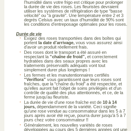
l’humidité dans votre frigo est critique pour prolonger
la durée de vie des roses. Les fleuristes devraient
utiliser les systèmes de réfrigération de type “basse
vélocité” ou “à gravité”. Une température entre 2 et 3
degrés Celsius avec un taux d’humidité de 90% sont
les conditions d’entreposage optimales pour les roses.
Durée de vie
Exigez des roses transportées dans des boîtes qui
portent
la date d’arrivage,
vous vous assurez ainsi
d’avoir un produit réellement frais.
Des roses dont le transport a été assuré en
respectant la
“chaîne de froid”,
et correctement
hydratées dans des seaux propres avec les
traitements préservatifs adéquats vont tout
simplement durer plus longtemps !
Les fermes et les manutentionnaires certifiés
“Veriflora”
vous garantissent que leurs roses sont
fraîches, que la “chaîne du froid” a été respectée, et
qu’elles auront fait l’objet de soins privilégiés et d’un
contrôle de qualité des plus attentionnés, et ce, de la
ferme jusqu’au fleuriste.
La durée de vie d’une rose fraîche est de
10 à 14
jours,
dépendamment de la variété. Ceci signifie
qu’une rose vendue au consommateur dans les 5 à 7
jours après avoir été reçue, pourra durer jusqu’à 5 à 7
jours chez votre consommateur !!
Généralement, les nouvelles variétés de roses
développées au cours des 5 dernières années ont une