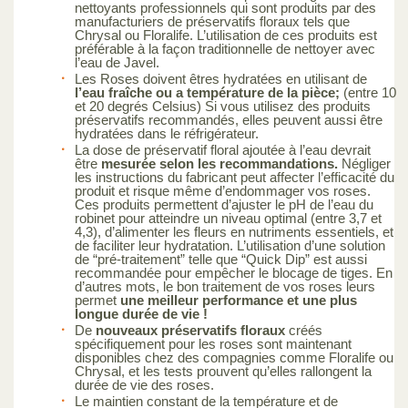
nettoyants professionnels qui sont produits par des
manufacturiers de préservatifs floraux tels que
Chrysal ou Floralife. L’utilisation de ces produits est
préférable à la façon traditionnelle de nettoyer avec
l’eau de Javel.
Les Roses doivent êtres hydratées en utilisant de
l’eau fraîche ou a température de la pièce;
(entre 10
et 20 degrés Celsius) Si vous utilisez des produits
préservatifs recommandés, elles peuvent aussi être
hydratées dans le réfrigérateur.
La dose de préservatif floral ajoutée à l’eau devrait
être
mesurée selon les recommandations.
Négliger
les instructions du fabricant peut affecter l’efficacité du
produit et risque même d’endommager vos roses.
Ces produits permettent d’ajuster le pH de l’eau du
robinet pour atteindre un niveau optimal (entre 3,7 et
4,3), d’alimenter les fleurs en nutriments essentiels, et
de faciliter leur hydratation. L’utilisation d’une solution
de “pré-traitement” telle que “Quick Dip” est aussi
recommandée pour empêcher le blocage de tiges. En
d’autres mots, le bon traitement de vos roses leurs
permet
une meilleur performance et une plus
longue durée de vie !
De
nouveaux préservatifs floraux
créés
spécifiquement pour les roses sont maintenant
disponibles chez des compagnies comme Floralife ou
Chrysal, et les tests prouvent qu’elles rallongent la
durée de vie des roses.
Le maintien constant de la température et de