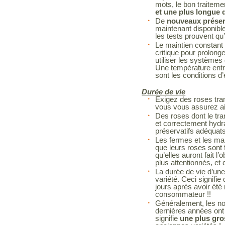
mots, le bon traitem
et une plus longue d
De
nouveaux préserv
maintenant disponibl
les tests prouvent qu’
Le maintien constant 
critique pour prolonge
utiliser les systèmes 
Une température entr
sont les conditions d
Durée de vie
Exigez des roses tra
vous vous assurez ain
Des roses dont le tra
et correctement hydr
préservatifs adéquat
Les fermes et les man
que leurs roses sont f
qu’elles auront fait l’
plus attentionnés, et 
La durée de vie d’une
variété. Ceci signif
jours après avoir été
consommateur !!
Généralement, les no
dernières années ont 
signifie
une plus gro