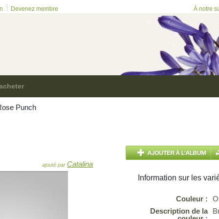
on
Devenez membre
À notre s
acheter
ose Punch
Catalina
ajouté par
Information sur les vari
Couleur :
O
Description de la
B
couleur :