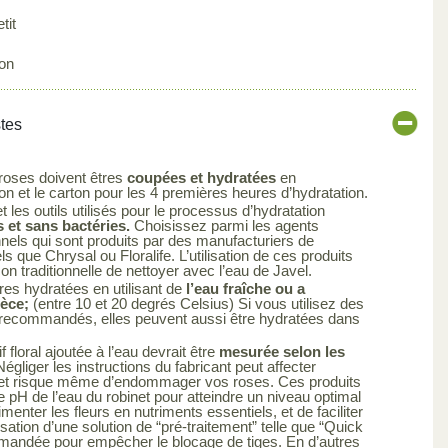
tit
on
stes
 roses doivent êtres
coupées et hydratées
en
 et le carton pour les 4 premières heures d’hydratation.
 les outils utilisés pour le processus d’hydratation
 et sans bactéries.
Choisissez parmi les agents
nels qui sont produits par des manufacturiers de
els que Chrysal ou Floralife. L’utilisation de ces produits
çon traditionnelle de nettoyer avec l’eau de Javel.
res hydratées en utilisant de
l’eau fraîche ou a
ièce;
(entre 10 et 20 degrés Celsius) Si vous utilisez des
s recommandés, elles peuvent aussi être hydratées dans
 floral ajoutée à l’eau devrait être
mesurée selon les
égliger les instructions du fabricant peut affecter
uit et risque même d’endommager vos roses. Ces produits
le pH de l’eau du robinet pour atteindre un niveau optimal
limenter les fleurs en nutriments essentiels, et de faciliter
ilisation d’une solution de “pré-traitement” telle que “Quick
mandée pour empêcher le blocage de tiges. En d’autres