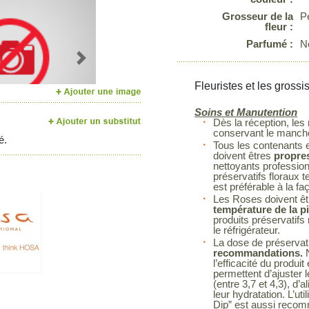
Grosseur de la
Pe
fleur :
Parfumé :
N
Next
Fleuristes et les grossi
Soins et Manutention
Dès la réception, les
conservant le manchon
é.
Tous les contenants et
doivent êtres
propres
nettoyants profession
préservatifs floraux t
est préférable à la fa
Les Roses doivent êt
température de la p
produits préservatif
le réfrigérateur.
La dose de préservatif
recommandations.
N
l’efficacité du prod
permettent d’ajuster 
(entre 3,7 et 4,3), d’a
leur hydratation. L’ut
Dip” est aussi recom