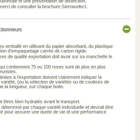
maximale et une présentation de distinction.
merci de consulter la brochure Sierraselect.
ctionneurs
es emballé en utilisant du papier absorbant, du plastique
tion d’empaquetage carrée de carton rigide.
s de qualité exportation doit avoir sur sa manchette le
qui contiennent 75 ou 100 roses sont de plus en plus
euristes.
inées à l’exportation doivent clairement indiquer la
 variété, (ou la sélection de variétés ou de couleurs de
ue la longueur, sur chaque boite.
t êtres bien hydratés avant le transport.
 déterminé par chaque variété individuelle et devrait être
été pour assurer une durée de vie et une performance