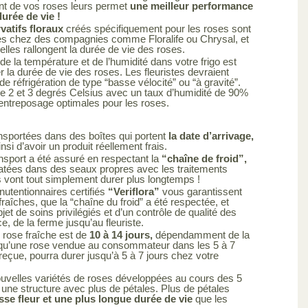
ent de vos roses leurs permet
une meilleur performance
urée de vie !
atifs floraux
créés spécifiquement pour les roses sont
es chez des compagnies comme Floralife ou Chrysal, et
elles rallongent la durée de vie des roses.
de la température et de l’humidité dans votre frigo est
r la durée de vie des roses. Les fleuristes devraient
de réfrigération de type “basse vélocité” ou “à gravité”.
e 2 et 3 degrés Celsius avec un taux d’humidité de 90%
’entreposage optimales pour les roses.
nsportées dans des boîtes qui portent
la date d’arrivage,
si d’avoir un produit réellement frais.
nsport a été assuré en respectant la
“chaîne de froid”,
atées dans des seaux propres avec les traitements
s vont tout simplement durer plus longtemps !
utentionnaires certifiés
“Veriflora”
vous garantissent
raîches, que la “chaîne du froid” a été respectée, et
objet de soins privilégiés et d’un contrôle de qualité des
ce, de la ferme jusqu’au fleuriste.
 rose fraîche est de
10 à 14 jours,
dépendamment de la
ie qu’une rose vendue au consommateur dans les 5 à 7
 reçue, pourra durer jusqu’à 5 à 7 jours chez votre
uvelles variétés de roses développées au cours des 5
une structure avec plus de pétales. Plus de pétales
sse fleur et une plus longue durée de vie
que les