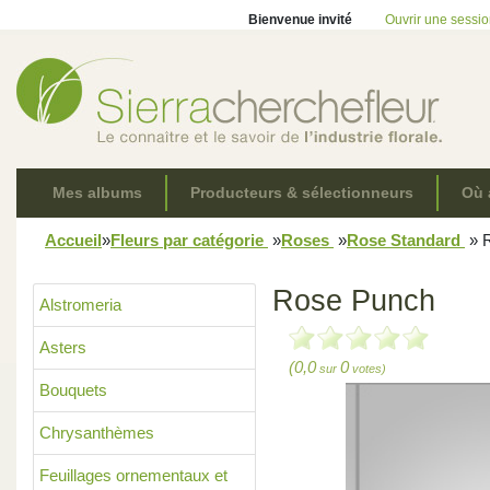
Bienvenue invité
Ouvrir une sessi
Mes albums
Producteurs & sélectionneurs
Où 
Accueil
»
Fleurs par catégorie
»
Roses
»
Rose Standard
»
R
Rose Punch
Alstromeria
Asters
(0,0
0
sur
votes)
Bouquets
Chrysanthèmes
Feuillages ornementaux et