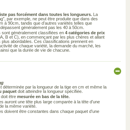
iste pas forcément dans toutes les longueurs.
La
ng”, par exemple, ne peut être produite que dans des
cm à 90cm, tandis que d’autres variétés telles que
ne dépassent généralement pas les 40 à 50cm.
s sont généralement classifiées en
4 catégories de prix
A, B et C), en commençant par les plus chères et allant
s plus abordables. Ces classifications prennent en
uctivité de chaque variété, la demande du marché, les
 ainsi que la durée de vie de chacune.
ng
est déterminée par la longueur de la tige en cm et même la
du paquet
doit atteindre la longueur spécifiée.
 doit être
mesurée en bas de la tête.
s auront une tête plus large comparée à la tête d’une
 de la même variété.
es doivent être constantes dans chaque paquet d’une