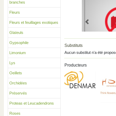
branches
Fleurs
Fleurs et feuillages exotiques
Previous
Glaïeuls
Gypsophile
Substituts
Aucun substitut n'a été propos
Limonium
Lys
Producteurs
Oeillets
Orchidées
Préservés
Proteas et Leucadendrons
Roses