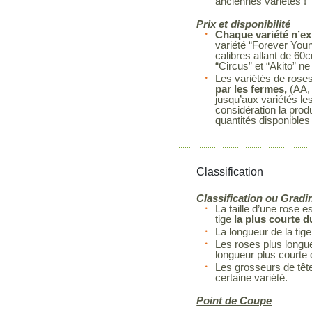
anciennes variétés !
Prix et disponibilité
Chaque variété n’ex
variété “Forever You
calibres allant de 60
“Circus” et “Akito” 
Les variétés de rose
par les fermes,
(AA, 
jusqu’aux variétés le
considération la prod
quantités disponibles
Classification
Classification ou Gradi
La taille d’une rose 
tige
la plus courte 
La longueur de la tige
Les roses plus longue
longueur plus courte
Les grosseurs de têt
certaine variété.
Point de Coupe