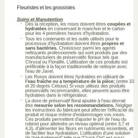
Fleuristes et les grossistes
Soins et Manutention
Dès la réception, les roses doivent êtres
coupées et
hydratées
en conservant le manchon et le carton
pour les 4 premières heures d’hydratation.
Tous les contenants et les outils utilisés pour le
processus d’hydratation doivent êtres
propres et
sans bactéries.
Choisissez parmi les agents
nettoyants professionnels qui sont produits par des
manufacturiers de préservatifs floraux tels que
Chrysal ou Floralife. L’utilisation de ces produits est
préférable à la façon traditionnelle de nettoyer avec
l’eau de Javel.
Les Roses doivent êtres hydratées en utilisant de
l’eau fraîche ou a température de la pièce;
(entre 10
et 20 degrés Celsius) Si vous utilisez des produits
préservatifs recommandés, elles peuvent aussi être
hydratées dans le réfrigérateur.
La dose de préservatif floral ajoutée à l’eau devrait
être
mesurée selon les recommandations.
Négliger
les instructions du fabricant peut affecter l’efficacité du
produit et risque même d’endommager vos roses.
Ces produits permettent d’ajuster le pH de l’eau du
robinet pour atteindre un niveau optimal (entre 3,7 et
4,3), d’alimenter les fleurs en nutriments essentiels, et
de faciliter leur hydratation. L’utilisation d’une solution
de “pré-traitement” telle que “Quick Dip” est aussi