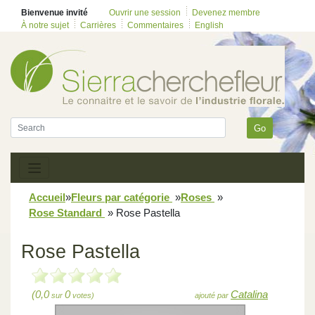
Bienvenue invité
Ouvrir une session
Devenez membre
À notre sujet
Carrières
Commentaires
English
Go
Accueil
»
Fleurs par catégorie
»
Roses
»
Rose Standard
»
Rose Pastella
Rose Pastella
(0,0
0
Catalina
sur
votes)
ajouté par