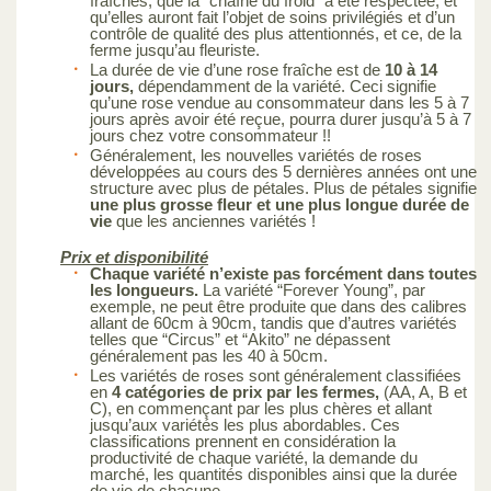
fraîches, que la “chaîne du froid” a été respectée, et
qu’elles auront fait l’objet de soins privilégiés et d’un
contrôle de qualité des plus attentionnés, et ce, de la
ferme jusqu’au fleuriste.
La durée de vie d’une rose fraîche est de
10 à 14
jours,
dépendamment de la variété. Ceci signifie
qu’une rose vendue au consommateur dans les 5 à 7
jours après avoir été reçue, pourra durer jusqu’à 5 à 7
jours chez votre consommateur !!
Généralement, les nouvelles variétés de roses
développées au cours des 5 dernières années ont une
structure avec plus de pétales. Plus de pétales signifie
une plus grosse fleur et une plus longue durée de
vie
que les anciennes variétés !
Prix et disponibilité
Chaque variété n’existe pas forcément dans toutes
les longueurs.
La variété “Forever Young”, par
exemple, ne peut être produite que dans des calibres
allant de 60cm à 90cm, tandis que d’autres variétés
telles que “Circus” et “Akito” ne dépassent
généralement pas les 40 à 50cm.
Les variétés de roses sont généralement classifiées
en
4 catégories de prix par les fermes,
(AA, A, B et
C), en commençant par les plus chères et allant
jusqu’aux variétés les plus abordables. Ces
classifications prennent en considération la
productivité de chaque variété, la demande du
marché, les quantités disponibles ainsi que la durée
de vie de chacune.