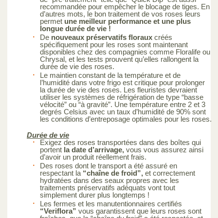
recommandée pour empêcher le blocage de tiges. En
d’autres mots, le bon traitement de vos roses leurs
permet
une meilleur performance et une plus
longue durée de vie !
De
nouveaux préservatifs floraux
créés
spécifiquement pour les roses sont maintenant
disponibles chez des compagnies comme Floralife ou
Chrysal, et les tests prouvent qu’elles rallongent la
durée de vie des roses.
Le maintien constant de la température et de
l’humidité dans votre frigo est critique pour prolonger
la durée de vie des roses. Les fleuristes devraient
utiliser les systèmes de réfrigération de type “basse
vélocité” ou “à gravité”. Une température entre 2 et 3
degrés Celsius avec un taux d’humidité de 90% sont
les conditions d’entreposage optimales pour les roses.
Durée de vie
Exigez des roses transportées dans des boîtes qui
portent
la date d’arrivage,
vous vous assurez ainsi
d’avoir un produit réellement frais.
Des roses dont le transport a été assuré en
respectant la
“chaîne de froid”,
et correctement
hydratées dans des seaux propres avec les
traitements préservatifs adéquats vont tout
simplement durer plus longtemps !
Les fermes et les manutentionnaires certifiés
“Veriflora”
vous garantissent que leurs roses sont