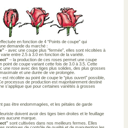
effectuée en fonction de 4 “Points de coupe” qui
 une demande du marché :
e”
- avec une coupe plus “fermée”, elles sont récoltées à
varie entre 2.5 à 3.0 en fonction de la variété.
lect”
– la production de ces roses permet une coupe
 point de coupe variant cette fois de 3.0 à 3.5. Cette
c une rose avec des tiges plus solides, des plus grosses
 maximale et une durée de vie prolongée.
– est récoltée au point de coupe le “plus ouvert” possible,
. Ce processus de production est majoritairement destiné
e s’applique que pour certaines variétés à grosses
ent pas être endommagées, et les pétales de garde
.
leuriste doivent avoir des tiges bien droites et le feuillage
 sans aucune marque.
lect”
sont cultivées dans nos meilleurs fermes. Elles
es pratiques de contrôle de qualité et de manutention les