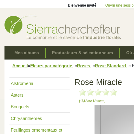
Bienvenue invité
Ouvrir une sessi
Mes albums
Producteurs & sélectionneurs
Où 
Accueil
»
Fleurs par catégorie
»
Roses
»
Rose Standard
»
R
Rose Miracle
Alstromeria
Asters
(0,0
0
sur
votes)
Bouquets
Chrysanthèmes
Feuillages ornementaux et