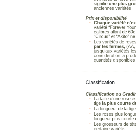
signifie
une plus gro
anciennes variétés !
Prix et disponibilité
Chaque variété n’ex
variété “Forever You
calibres allant de 60
“Circus” et “Akito” 
Les variétés de rose
par les fermes,
(AA, 
jusqu’aux variétés le
considération la prod
quantités disponibles
Classification
Classification ou Gradi
La taille d’une rose 
tige
la plus courte 
La longueur de la tige
Les roses plus longue
longueur plus courte
Les grosseurs de têt
certaine variété.