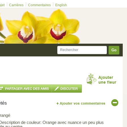
ujet
Carrières
Commentaires
English
Go
étés
rangé
 Description de couleur: Orange avec nuance un peu plus
âle au centre