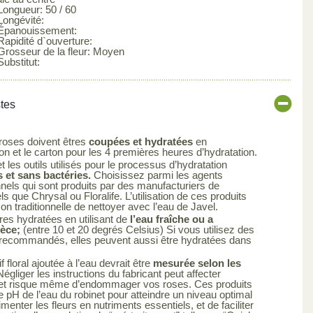
 Longueur: 50 / 60
Longévité:
 Épanouissement:
Rapidité d`ouverture:
 Grosseur de la fleur: Moyen
Substitut:
stes
 roses doivent êtres
coupées et hydratées
en
 et le carton pour les 4 premières heures d’hydratation.
 les outils utilisés pour le processus d’hydratation
 et sans bactéries.
Choisissez parmi les agents
nels qui sont produits par des manufacturiers de
els que Chrysal ou Floralife. L’utilisation de ces produits
çon traditionnelle de nettoyer avec l’eau de Javel.
res hydratées en utilisant de
l’eau fraîche ou a
ièce;
(entre 10 et 20 degrés Celsius) Si vous utilisez des
s recommandés, elles peuvent aussi être hydratées dans
 floral ajoutée à l’eau devrait être
mesurée selon les
égliger les instructions du fabricant peut affecter
uit et risque même d’endommager vos roses. Ces produits
le pH de l’eau du robinet pour atteindre un niveau optimal
limenter les fleurs en nutriments essentiels, et de faciliter