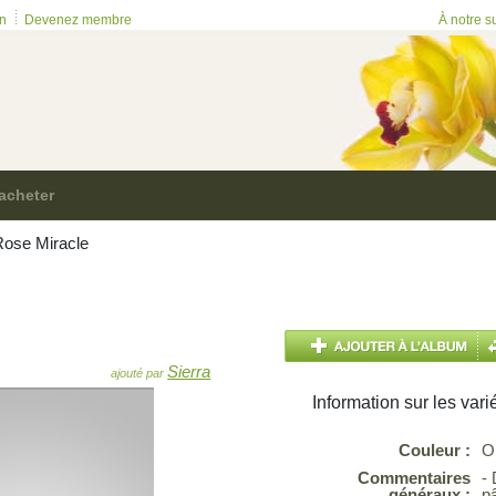
on
Devenez membre
À notre s
acheter
ose Miracle
Sierra
ajouté par
Information sur les vari
Couleur :
O
Commentaires
-
généraux :
p