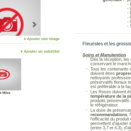
-
- 
-
- 
-
- 
Next
Fleuristes et les grossi
Soins et Manutention
Dès la réception, les
conservant le manchon
Tous les contenants et
doivent êtres
propres
nettoyants profession
préservatifs floraux t
est préférable à la fa
Les Roses doivent êt
e Milva
température de la p
produits préservatif
le réfrigérateur.
La dose de préservatif
recommandations.
N
l’efficacité du prod
permettent d’ajuster 
(entre 3,7 et 4,3), d’a