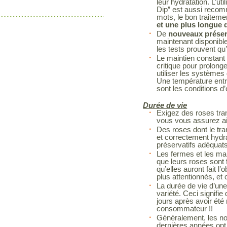
leur hydratation. L’ut
Dip” est aussi recom
mots, le bon traitem
et une plus longue d
De
nouveaux préserv
maintenant disponibl
les tests prouvent qu’
Le maintien constant 
critique pour prolonge
utiliser les systèmes 
Une température entr
sont les conditions d
Durée de vie
Exigez des roses tra
vous vous assurez ain
Des roses dont le tra
et correctement hydr
préservatifs adéquat
Les fermes et les man
que leurs roses sont f
qu’elles auront fait l’
plus attentionnés, et 
La durée de vie d’une
variété. Ceci signif
jours après avoir été
consommateur !!
Généralement, les no
dernières années ont 