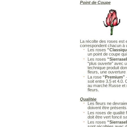
Point de Coupe
La récolte des roses est 
correspondent chacun à
Les roses
“Classiqu
un point de coupe qui 
Les roses
“Sierrase
“plus ouverte” avec un
technique produit don
fleurs, une ouverture
La rose
“Premium”
soit entre 3.5 et 4.0
au marché Russe et n
fleurs.
Qualitée
Les fleurs ne devrai
doivent être présents
Les roses de qualité f
doit être vert foncé
Les roses
“Sierrase
sont récoltées avec d