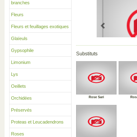
branches
Fleurs
Fleurs et feuillages exotiques
Previous
Glaïeuls
Gypsophile
Substituts
Limonium
Lys
Oeillets
Rose Sari
Ros
Orchidées
Préservés
Proteas et Leucadendrons
Roses