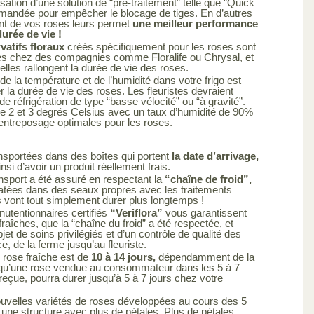
ilisation d’une solution de “pré-traitement” telle que “Quick
mandée pour empêcher le blocage de tiges. En d’autres
ent de vos roses leurs permet
une meilleur performance
urée de vie !
atifs floraux
créés spécifiquement pour les roses sont
es chez des compagnies comme Floralife ou Chrysal, et
elles rallongent la durée de vie des roses.
de la température et de l’humidité dans votre frigo est
r la durée de vie des roses. Les fleuristes devraient
de réfrigération de type “basse vélocité” ou “à gravité”.
e 2 et 3 degrés Celsius avec un taux d’humidité de 90%
’entreposage optimales pour les roses.
nsportées dans des boîtes qui portent
la date d’arrivage,
si d’avoir un produit réellement frais.
nsport a été assuré en respectant la
“chaîne de froid”,
atées dans des seaux propres avec les traitements
s vont tout simplement durer plus longtemps !
utentionnaires certifiés
“Veriflora”
vous garantissent
raîches, que la “chaîne du froid” a été respectée, et
objet de soins privilégiés et d’un contrôle de qualité des
ce, de la ferme jusqu’au fleuriste.
 rose fraîche est de
10 à 14 jours,
dépendamment de la
ie qu’une rose vendue au consommateur dans les 5 à 7
 reçue, pourra durer jusqu’à 5 à 7 jours chez votre
uvelles variétés de roses développées au cours des 5
une structure avec plus de pétales. Plus de pétales