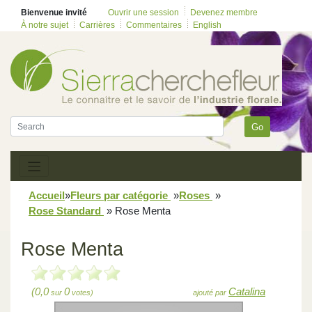
Bienvenue invité
Ouvrir une session
Devenez membre
À notre sujet
Carrières
Commentaires
English
Go
Accueil
»
Fleurs par catégorie
»
Roses
»
Rose Standard
»
Rose Menta
Rose Menta
(0,0
0
Catalina
sur
votes)
ajouté par