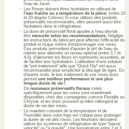
l’eau de Javel.
Les Roses doivent êtres hydratées en utilisant de
l’eau fraîche ou a température de la pièce;
(entre 10
et 20 degrés Celsius) Si vous utilisez des produits
préservatifs recommandés, elles peuvent aussi être
hydratées dans le réfrigérateur.
La dose de préservatif floral ajoutée à l’eau devrait
être
mesurée selon les recommandations.
Négliger
les instructions du fabricant peut affecter l’efficacité du
produit et risque même d’endommager vos roses.
Ces produits permettent d’ajuster le pH de l’eau du
robinet pour atteindre un niveau optimal (entre 3,7 et
4,3), d’alimenter les fleurs en nutriments essentiels, et
de faciliter leur hydratation. L’utilisation d’une solution
de “pré-traitement” telle que “Quick Dip” est aussi
recommandée pour empêcher le blocage de tiges. En
d’autres mots, le bon traitement de vos roses leurs
permet
une meilleur performance et une plus
longue durée de vie !
De
nouveaux préservatifs floraux
créés
spécifiquement pour les roses sont maintenant
disponibles chez des compagnies comme Floralife ou
Chrysal, et les tests prouvent qu’elles rallongent la
durée de vie des roses.
Le maintien constant de la température et de
l’humidité dans votre frigo est critique pour prolonger
la durée de vie des roses. Les fleuristes devraient
utiliser les systèmes de réfrigération de type “basse
vélocité” ou “à gravité”. Une température entre 2 et 3