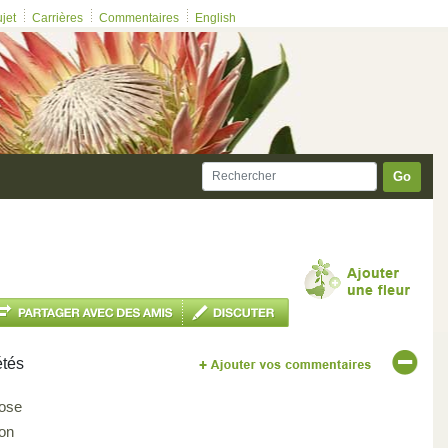
ujet
Carrières
Commentaires
English
Go
étés
ose
on