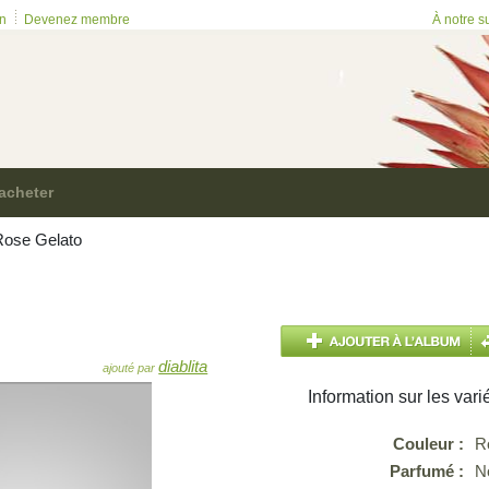
on
Devenez membre
À notre s
acheter
ose Gelato
diablita
ajouté par
Information sur les vari
Couleur :
R
Parfumé :
N