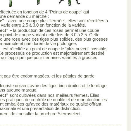
effectuée en fonction de 4 “Points de coupe” qui
 une demande du marché :
e”
- avec une coupe plus “fermée”, elles sont récoltées à
varie entre 2.5 à 3.0 en fonction de la variété.
lect”
– la production de ces roses permet une coupe
 point de coupe variant cette fois de 3.0 à 3.5. Cette
c une rose avec des tiges plus solides, des plus grosses
 maximale et une durée de vie prolongée.
– est récoltée au point de coupe le “plus ouvert” possible,
. Ce processus de production est majoritairement destiné
e s’applique que pour certaines variétés à grosses
ent pas être endommagées, et les pétales de garde
.
leuriste doivent avoir des tiges bien droites et le feuillage
 sans aucune marque.
lect”
sont cultivées dans nos meilleurs fermes. Elles
es pratiques de contrôle de qualité et de manutention les
sont emballées qu’avec des matériaux de qualité offrant
maximale et une présentation de distinction.
merci de consulter la brochure Sierraselect.