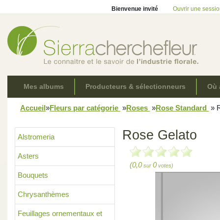
Bienvenue invité
Ouvrir une sessi
Mes albums
Producteurs & sélectionneurs
Où 
Accueil
»
Fleurs par catégorie
»
Roses
»
Rose Standard
»
R
Rose Gelato
Alstromeria
Asters
(0,0
0
sur
votes)
Bouquets
Chrysanthèmes
Feuillages ornementaux et