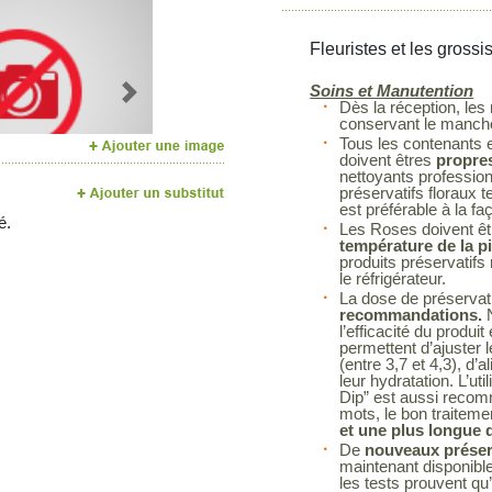
Fleuristes et les grossi
Soins et Manutention
Next
Dès la réception, les
conservant le manchon
Tous les contenants et
doivent êtres
propres
nettoyants profession
préservatifs floraux t
est préférable à la fa
é.
Les Roses doivent êt
température de la p
produits préservatif
le réfrigérateur.
La dose de préservatif
recommandations.
N
l’efficacité du prod
permettent d’ajuster 
(entre 3,7 et 4,3), d’a
leur hydratation. L’ut
Dip” est aussi recom
mots, le bon traitem
et une plus longue d
De
nouveaux préserv
maintenant disponibl
les tests prouvent qu’