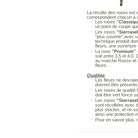
La récolte des roses est 
correspondent chacun à
Les roses
“Classiqu
un point de coupe qui 
Les roses
“Sierrase
“plus ouverte” avec un
technique produit don
fleurs, une ouverture
La rose
“Premium”
soit entre 3.5 et 4.0
au marché Russe et n
fleurs.
Qualitée
Les fleurs ne devrai
doivent être présents
Les roses de qualité f
doit être vert foncé
Les roses
“Sierrase
sont récoltées avec d
plus strictes, et ne 
ainsi une protection 
Pour en savoir plus, 