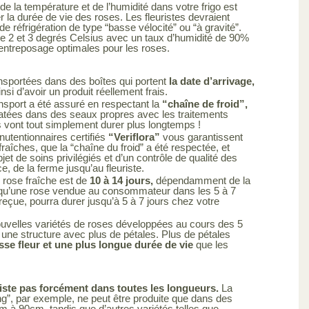
de la température et de l’humidité dans votre frigo est
r la durée de vie des roses. Les fleuristes devraient
de réfrigération de type “basse vélocité” ou “à gravité”.
e 2 et 3 degrés Celsius avec un taux d’humidité de 90%
’entreposage optimales pour les roses.
nsportées dans des boîtes qui portent
la date d’arrivage,
si d’avoir un produit réellement frais.
nsport a été assuré en respectant la
“chaîne de froid”,
atées dans des seaux propres avec les traitements
s vont tout simplement durer plus longtemps !
utentionnaires certifiés
“Veriflora”
vous garantissent
raîches, que la “chaîne du froid” a été respectée, et
objet de soins privilégiés et d’un contrôle de qualité des
ce, de la ferme jusqu’au fleuriste.
 rose fraîche est de
10 à 14 jours,
dépendamment de la
ie qu’une rose vendue au consommateur dans les 5 à 7
 reçue, pourra durer jusqu’à 5 à 7 jours chez votre
uvelles variétés de roses développées au cours des 5
une structure avec plus de pétales. Plus de pétales
sse fleur et une plus longue durée de vie
que les
iste pas forcément dans toutes les longueurs.
La
ng”, par exemple, ne peut être produite que dans des
cm à 90cm, tandis que d’autres variétés telles que