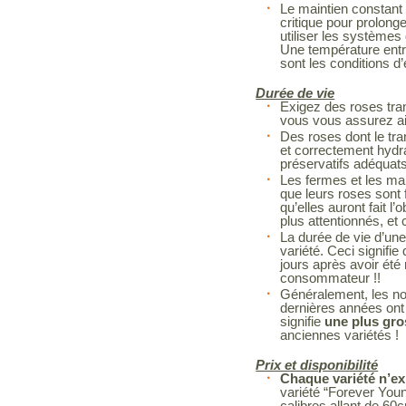
Le maintien constant 
critique pour prolonge
utiliser les systèmes 
Une température entr
sont les conditions d
Durée de vie
Exigez des roses tra
vous vous assurez ain
Des roses dont le tra
et correctement hydr
préservatifs adéquat
Les fermes et les man
que leurs roses sont f
qu’elles auront fait l’
plus attentionnés, et 
La durée de vie d’une
variété. Ceci signif
jours après avoir été
consommateur !!
Généralement, les no
dernières années ont 
signifie
une plus gro
anciennes variétés !
Prix et disponibilité
Chaque variété n’ex
variété “Forever You
calibres allant de 60