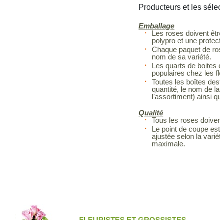
Producteurs et les séle
Emballage
Les roses doivent êtr
polypro et une protec
Chaque paquet de rose
nom de sa variété.
Les quarts de boites 
populaires chez les fl
Toutes les boîtes dest
quantité, le nom de la
l’assortiment) ainsi q
Qualité
Tous les roses doiven
Le point de coupe est
ajustée selon la vari
maximale.
FLEURISTES ET GROSSISTES