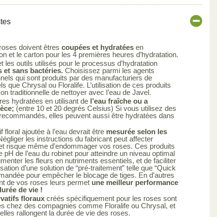
stes
 roses doivent êtres
coupées et hydratées
en
 et le carton pour les 4 premières heures d’hydratation.
 les outils utilisés pour le processus d’hydratation
 et sans bactéries.
Choisissez parmi les agents
nels qui sont produits par des manufacturiers de
els que Chrysal ou Floralife. L’utilisation de ces produits
çon traditionnelle de nettoyer avec l’eau de Javel.
res hydratées en utilisant de
l’eau fraîche ou a
ièce;
(entre 10 et 20 degrés Celsius) Si vous utilisez des
s recommandés, elles peuvent aussi être hydratées dans
 floral ajoutée à l’eau devrait être
mesurée selon les
égliger les instructions du fabricant peut affecter
uit et risque même d’endommager vos roses. Ces produits
le pH de l’eau du robinet pour atteindre un niveau optimal
limenter les fleurs en nutriments essentiels, et de faciliter
ilisation d’une solution de “pré-traitement” telle que “Quick
mandée pour empêcher le blocage de tiges. En d’autres
ent de vos roses leurs permet
une meilleur performance
urée de vie !
atifs floraux
créés spécifiquement pour les roses sont
es chez des compagnies comme Floralife ou Chrysal, et
elles rallongent la durée de vie des roses.