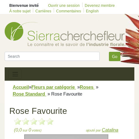
Bienvenue invité
Ouvrir une session
Devenez membre
À notre sujet
Carrières
Commentaires
English
Go
Accueil
»
Fleurs par catégorie
»
Roses
»
Rose Standard
»
Rose Favourite
Rose Favourite
(0,0
0
Catalina
sur
votes)
ajouté par