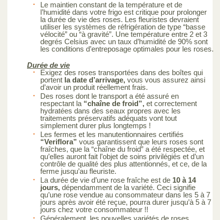
Le maintien constant de la température et de
l’humidité dans votre frigo est critique pour prolonger
la durée de vie des roses. Les fleuristes devraient
utiliser les systèmes de réfrigération de type “basse
vélocité” ou “à gravité”. Une température entre 2 et 3
degrés Celsius avec un taux d’humidité de 90% sont
les conditions d’entreposage optimales pour les roses.
Durée de vie
Exigez des roses transportées dans des boîtes qui
portent
la date d’arrivage,
vous vous assurez ainsi
d’avoir un produit réellement frais.
Des roses dont le transport a été assuré en
respectant la
“chaîne de froid”,
et correctement
hydratées dans des seaux propres avec les
traitements préservatifs adéquats vont tout
simplement durer plus longtemps !
Les fermes et les manutentionnaires certifiés
“Veriflora”
vous garantissent que leurs roses sont
fraîches, que la “chaîne du froid” a été respectée, et
qu’elles auront fait l’objet de soins privilégiés et d’un
contrôle de qualité des plus attentionnés, et ce, de la
ferme jusqu’au fleuriste.
La durée de vie d’une rose fraîche est de
10 à 14
jours,
dépendamment de la variété. Ceci signifie
qu’une rose vendue au consommateur dans les 5 à 7
jours après avoir été reçue, pourra durer jusqu’à 5 à 7
jours chez votre consommateur !!
Généralement, les nouvelles variétés de roses