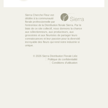
Sierra Cherche Fleur est
dédiée à la communauté
florale professionnelle par
l’entremise de la Distribution florale Sierra. Par le
biais de ce site collectif, nous donnons la chance
aux sélectionneurs, aux producteurs, aux
grossistes et aux fleuristes de partager leurs
connaissances et leur passion pour la diversité
incroyable des fleurs qui rend notre industrie si
unique.
© 2026 Sierra Distribution Florale Ltée
Politique de confidentialité
Conditions d'utilisation