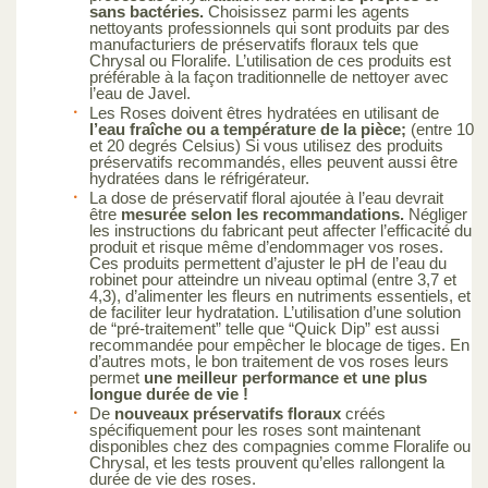
sans bactéries.
Choisissez parmi les agents
nettoyants professionnels qui sont produits par des
manufacturiers de préservatifs floraux tels que
Chrysal ou Floralife. L’utilisation de ces produits est
préférable à la façon traditionnelle de nettoyer avec
l’eau de Javel.
Les Roses doivent êtres hydratées en utilisant de
l’eau fraîche ou a température de la pièce;
(entre 10
et 20 degrés Celsius) Si vous utilisez des produits
préservatifs recommandés, elles peuvent aussi être
hydratées dans le réfrigérateur.
La dose de préservatif floral ajoutée à l’eau devrait
être
mesurée selon les recommandations.
Négliger
les instructions du fabricant peut affecter l’efficacité du
produit et risque même d’endommager vos roses.
Ces produits permettent d’ajuster le pH de l’eau du
robinet pour atteindre un niveau optimal (entre 3,7 et
4,3), d’alimenter les fleurs en nutriments essentiels, et
de faciliter leur hydratation. L’utilisation d’une solution
de “pré-traitement” telle que “Quick Dip” est aussi
recommandée pour empêcher le blocage de tiges. En
d’autres mots, le bon traitement de vos roses leurs
permet
une meilleur performance et une plus
longue durée de vie !
De
nouveaux préservatifs floraux
créés
spécifiquement pour les roses sont maintenant
disponibles chez des compagnies comme Floralife ou
Chrysal, et les tests prouvent qu’elles rallongent la
durée de vie des roses.