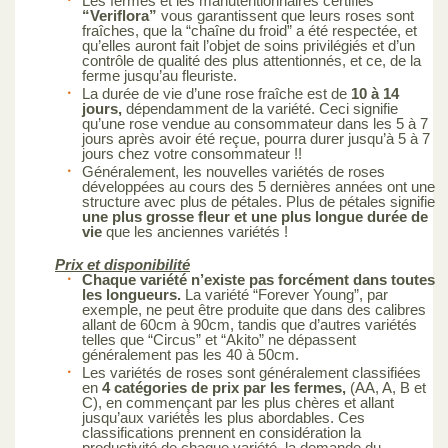
Les fermes et les manutentionnaires certifiés
“Veriflora”
vous garantissent que leurs roses sont
fraîches, que la “chaîne du froid” a été respectée, et
qu’elles auront fait l’objet de soins privilégiés et d’un
contrôle de qualité des plus attentionnés, et ce, de la
ferme jusqu’au fleuriste.
La durée de vie d’une rose fraîche est de
10 à 14
jours,
dépendamment de la variété. Ceci signifie
qu’une rose vendue au consommateur dans les 5 à 7
jours après avoir été reçue, pourra durer jusqu’à 5 à 7
jours chez votre consommateur !!
Généralement, les nouvelles variétés de roses
développées au cours des 5 dernières années ont une
structure avec plus de pétales. Plus de pétales signifie
une plus grosse fleur et une plus longue durée de
vie
que les anciennes variétés !
Prix et disponibilité
Chaque variété n’existe pas forcément dans toutes
les longueurs.
La variété “Forever Young”, par
exemple, ne peut être produite que dans des calibres
allant de 60cm à 90cm, tandis que d’autres variétés
telles que “Circus” et “Akito” ne dépassent
généralement pas les 40 à 50cm.
Les variétés de roses sont généralement classifiées
en
4 catégories de prix par les fermes,
(AA, A, B et
C), en commençant par les plus chères et allant
jusqu’aux variétés les plus abordables. Ces
classifications prennent en considération la
productivité de chaque variété, la demande du