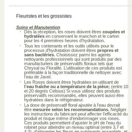
Fleuristes et les grossistes
Soins et Manutention
Dès la réception, les roses doivent êtres
coupées et
hydratées
en conservant le manchon et le carton
pour les 4 premières heures d’hydratation.
Tous les contenants et les outils utilisés pour le
processus d’hydratation doivent êtres
propres et
sans bactéries.
Choisissez parmi les agents
nettoyants professionnels qui sont produits par des
manufacturiers de préservatifs floraux tels que
Chrysal ou Floralife. L’utilisation de ces produits est
préférable à la façon traditionnelle de nettoyer avec
l’eau de Javel.
Les Roses doivent êtres hydratées en utilisant de
l’eau fraîche ou a température de la pièce;
(entre 10
et 20 degrés Celsius) Si vous utilisez des produits
préservatifs recommandés, elles peuvent aussi être
hydratées dans le réfrigérateur.
La dose de préservatif floral ajoutée à l’eau devrait
être
mesurée selon les recommandations.
Négliger
les instructions du fabricant peut affecter l’efficacité du
produit et risque même d’endommager vos roses.
Ces produits permettent d’ajuster le pH de l’eau du
robinet pour atteindre un niveau optimal (entre 3,7 et
4,3), d’alimenter les fleurs en nutriments essentiels, et