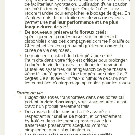
de faciliter leur hydratation. L’utilisation d’une solution
de “pré-traitement” telle que “Quick Dip” est aussi
recommandée pour empêcher le blocage de tiges. En
d’autres mots, le bon traitement de vos roses leurs
permet
une meilleur performance et une plus
longue durée de vie !
De
nouveaux préservatifs floraux
créés
spécifiquement pour les roses sont maintenant
disponibles chez des compagnies comme Floralife ou
Chrysal, et les tests prouvent qu’elles rallongent la
durée de vie des roses.
Le maintien constant de la température et de
l’humidité dans votre frigo est critique pour prolonger
la durée de vie des roses. Les fleuristes devraient
utiliser les systèmes de réfrigération de type “basse
vélocité” ou “à gravité”. Une température entre 2 et 3
degrés Celsius avec un taux d’humidité de 90% sont
les conditions d’entreposage optimales pour les roses.
Durée de vie
Exigez des roses transportées dans des boîtes qui
portent
la date d’arrivage,
vous vous assurez ainsi
d’avoir un produit réellement frais.
Des roses dont le transport a été assuré en
respectant la
“chaîne de froid”,
et correctement
hydratées dans des seaux propres avec les
traitements préservatifs adéquats vont tout
simplement durer plus longtemps !