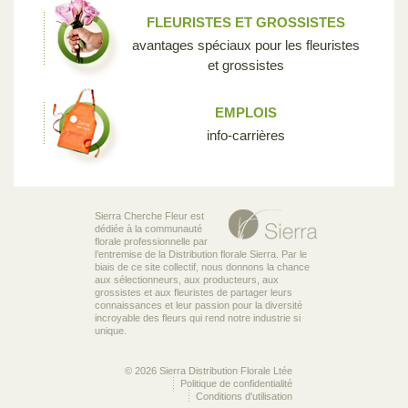
FLEURISTES ET GROSSISTES
avantages spéciaux pour les fleuristes
et grossistes
EMPLOIS
info-carrières
Sierra Cherche Fleur est
dédiée à la communauté
florale professionnelle par
l’entremise de la Distribution florale Sierra. Par le
biais de ce site collectif, nous donnons la chance
aux sélectionneurs, aux producteurs, aux
grossistes et aux fleuristes de partager leurs
connaissances et leur passion pour la diversité
incroyable des fleurs qui rend notre industrie si
unique.
© 2026 Sierra Distribution Florale Ltée
Politique de confidentialité
Conditions d'utilisation