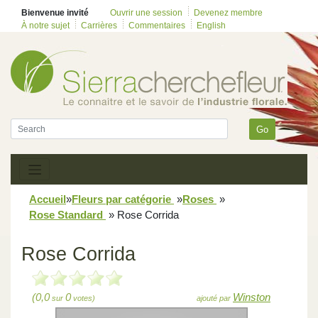
Bienvenue invité
Ouvrir une session
Devenez membre
À notre sujet
Carrières
Commentaires
English
Go
Accueil
»
Fleurs par catégorie
»
Roses
»
Rose Standard
»
Rose Corrida
Rose Corrida
(0,0
0
Winston
sur
votes)
ajouté par