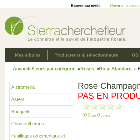
Bienvenue invité
Ouvrir une sessi
Mes albums
Producteurs & sélectionneurs
Où 
Accueil
»
Fleurs par catégorie
»
Roses
»
Rose Standard
»
R
Rose Champagn
Alstromeria
PAS EN PROD
Asters
Bouquets
(0,0
0
sur
votes)
Previous
Chrysanthèmes
Feuillages ornementaux et