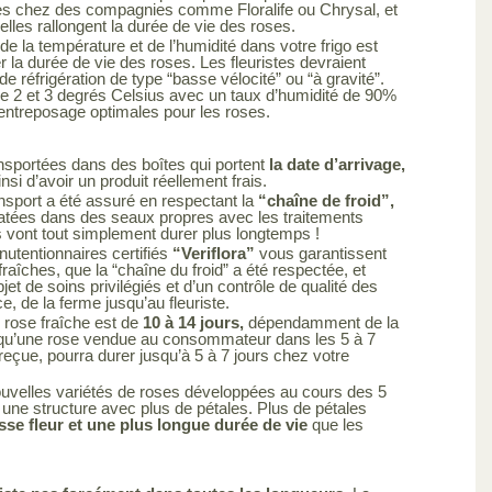
es chez des compagnies comme Floralife ou Chrysal, et
elles rallongent la durée de vie des roses.
de la température et de l’humidité dans votre frigo est
r la durée de vie des roses. Les fleuristes devraient
de réfrigération de type “basse vélocité” ou “à gravité”.
e 2 et 3 degrés Celsius avec un taux d’humidité de 90%
’entreposage optimales pour les roses.
nsportées dans des boîtes qui portent
la date d’arrivage,
si d’avoir un produit réellement frais.
nsport a été assuré en respectant la
“chaîne de froid”,
atées dans des seaux propres avec les traitements
s vont tout simplement durer plus longtemps !
utentionnaires certifiés
“Veriflora”
vous garantissent
raîches, que la “chaîne du froid” a été respectée, et
objet de soins privilégiés et d’un contrôle de qualité des
ce, de la ferme jusqu’au fleuriste.
 rose fraîche est de
10 à 14 jours,
dépendamment de la
ie qu’une rose vendue au consommateur dans les 5 à 7
 reçue, pourra durer jusqu’à 5 à 7 jours chez votre
uvelles variétés de roses développées au cours des 5
une structure avec plus de pétales. Plus de pétales
sse fleur et une plus longue durée de vie
que les