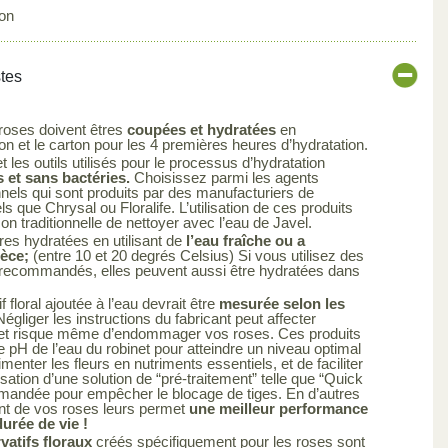
on
stes
 roses doivent êtres
coupées et hydratées
en
 et le carton pour les 4 premières heures d’hydratation.
 les outils utilisés pour le processus d’hydratation
 et sans bactéries.
Choisissez parmi les agents
nels qui sont produits par des manufacturiers de
els que Chrysal ou Floralife. L’utilisation de ces produits
çon traditionnelle de nettoyer avec l’eau de Javel.
res hydratées en utilisant de
l’eau fraîche ou a
ièce;
(entre 10 et 20 degrés Celsius) Si vous utilisez des
s recommandés, elles peuvent aussi être hydratées dans
 floral ajoutée à l’eau devrait être
mesurée selon les
égliger les instructions du fabricant peut affecter
uit et risque même d’endommager vos roses. Ces produits
le pH de l’eau du robinet pour atteindre un niveau optimal
limenter les fleurs en nutriments essentiels, et de faciliter
ilisation d’une solution de “pré-traitement” telle que “Quick
mandée pour empêcher le blocage de tiges. En d’autres
ent de vos roses leurs permet
une meilleur performance
urée de vie !
atifs floraux
créés spécifiquement pour les roses sont