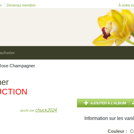
on
Devenez membre
À notre s
acheter
ose Champagner
er
UCTION
chuck2024
ajouté par
Next
Information sur les vari
Couleur :
C