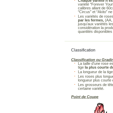
Chaque variété n’ex
variété “Forever You
calibres allant de 60
“Circus” et “Akito” 
Les variétés de rose
par les fermes,
(AA, 
jusqu’aux variétés le
considération la prod
quantités disponibles
Classification
Classification ou Gradi
La taille d’une rose 
tige
la plus courte 
La longueur de la tige
Les roses plus longue
longueur plus courte
Les grosseurs de têt
certaine variété.
Point de Coupe