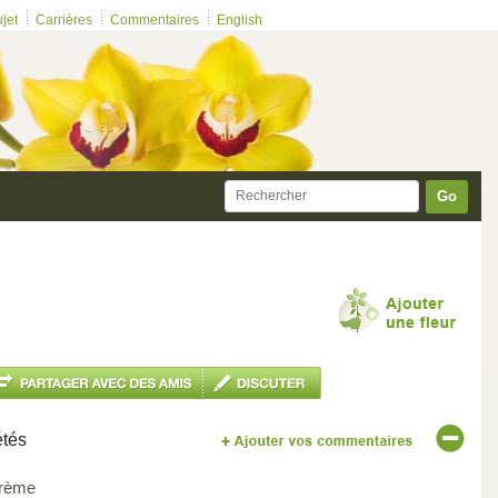
ujet
Carrières
Commentaires
English
Go
étés
rème