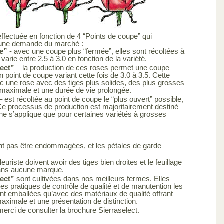
effectuée en fonction de 4 “Points de coupe” qui
 une demande du marché :
e”
- avec une coupe plus “fermée”, elles sont récoltées à
varie entre 2.5 à 3.0 en fonction de la variété.
lect”
– la production de ces roses permet une coupe
 point de coupe variant cette fois de 3.0 à 3.5. Cette
c une rose avec des tiges plus solides, des plus grosses
 maximale et une durée de vie prolongée.
– est récoltée au point de coupe le “plus ouvert” possible,
. Ce processus de production est majoritairement destiné
e s’applique que pour certaines variétés à grosses
ent pas être endommagées, et les pétales de garde
.
leuriste doivent avoir des tiges bien droites et le feuillage
 sans aucune marque.
lect”
sont cultivées dans nos meilleurs fermes. Elles
es pratiques de contrôle de qualité et de manutention les
sont emballées qu’avec des matériaux de qualité offrant
maximale et une présentation de distinction.
merci de consulter la brochure Sierraselect.