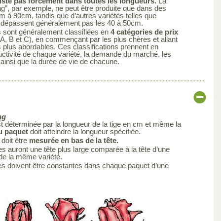
iste pas forcément dans toutes les longueurs.
La
ng”, par exemple, ne peut être produite que dans des
cm à 90cm, tandis que d’autres variétés telles que
ne dépassent généralement pas les 40 à 50cm.
s sont généralement classifiées en
4 catégories de prix
A, B et C), en commençant par les plus chères et allant
s plus abordables. Ces classifications prennent en
uctivité de chaque variété, la demande du marché, les
 ainsi que la durée de vie de chacune.
ng
est déterminée par la longueur de la tige en cm et même la
du paquet
doit atteindre la longueur spécifiée.
 doit être
mesurée en bas de la tête.
s auront une tête plus large comparée à la tête d’une
 de la même variété.
es doivent être constantes dans chaque paquet d’une