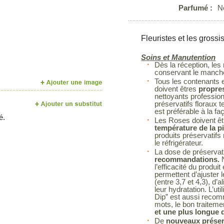
Parfumé :
N
Fleuristes et les grossi
Soins et Manutention
Dès la réception, les
conservant le manchon
Tous les contenants et
doivent êtres
propres
nettoyants profession
préservatifs floraux t
est préférable à la fa
é.
Les Roses doivent êt
température de la p
produits préservatif
le réfrigérateur.
La dose de préservatif
recommandations.
N
l’efficacité du prod
permettent d’ajuster 
(entre 3,7 et 4,3), d’a
leur hydratation. L’ut
Dip” est aussi recom
mots, le bon traitem
et une plus longue d
De
nouveaux préserv