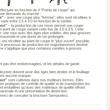
effectuée en fonction de 4 “Points de coupe” qui
 une demande du marché :
e”
- avec une coupe plus “fermée”, elles sont récoltées à
varie entre 2.5 à 3.0 en fonction de la variété.
lect”
– la production de ces roses permet une coupe
 point de coupe variant cette fois de 3.0 à 3.5. Cette
c une rose avec des tiges plus solides, des plus grosses
 maximale et une durée de vie prolongée.
– est récoltée au point de coupe le “plus ouvert” possible,
. Ce processus de production est majoritairement destiné
e s’applique que pour certaines variétés à grosses
ent pas être endommagées, et les pétales de garde
.
leuriste doivent avoir des tiges bien droites et le feuillage
 sans aucune marque.
lect”
sont cultivées dans nos meilleurs fermes. Elles
es pratiques de contrôle de qualité et de manutention les
sont emballées qu’avec des matériaux de qualité offrant
maximale et une présentation de distinction.
merci de consulter la brochure Sierraselect.