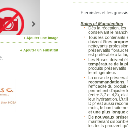
Fleuristes et les grossi
Soins et Manutention
Next
Dès la réception, les
conservant le manchon
Tous les contenants et
doivent êtres
propres
nettoyants profession
préservatifs floraux t
est préférable à la fa
é.
Les Roses doivent êt
température de la p
produits préservatif
le réfrigérateur.
La dose de préservatif
recommandations.
N
l’efficacité du prod
permettent d’ajuster 
(entre 3,7 et 4,3), d’a
leur hydratation. L’ut
Dip” est aussi recom
mots, le bon traitem
et une plus longue d
De
nouveaux préserv
maintenant disponibl
les tests prouvent qu’