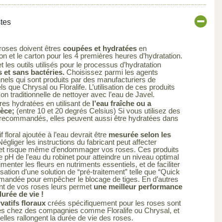
stes
 roses doivent êtres
coupées et hydratées
en
 et le carton pour les 4 premières heures d’hydratation.
 les outils utilisés pour le processus d’hydratation
 et sans bactéries.
Choisissez parmi les agents
nels qui sont produits par des manufacturiers de
els que Chrysal ou Floralife. L’utilisation de ces produits
çon traditionnelle de nettoyer avec l’eau de Javel.
res hydratées en utilisant de
l’eau fraîche ou a
ièce;
(entre 10 et 20 degrés Celsius) Si vous utilisez des
s recommandés, elles peuvent aussi être hydratées dans
 floral ajoutée à l’eau devrait être
mesurée selon les
égliger les instructions du fabricant peut affecter
uit et risque même d’endommager vos roses. Ces produits
le pH de l’eau du robinet pour atteindre un niveau optimal
limenter les fleurs en nutriments essentiels, et de faciliter
ilisation d’une solution de “pré-traitement” telle que “Quick
mandée pour empêcher le blocage de tiges. En d’autres
ent de vos roses leurs permet
une meilleur performance
urée de vie !
atifs floraux
créés spécifiquement pour les roses sont
es chez des compagnies comme Floralife ou Chrysal, et
elles rallongent la durée de vie des roses.