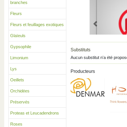
branches
Fleurs
Fleurs et feuillages exotiques
Previous
Glaïeuls
Gypsophile
Substituts
Aucun substitut n'a été propos
Limonium
Lys
Producteurs
Oeillets
Orchidées
Préservés
Proteas et Leucadendrons
Roses