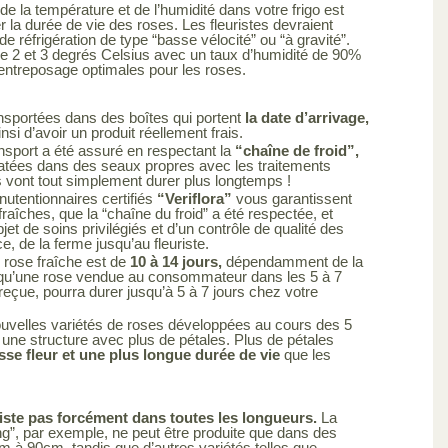
de la température et de l’humidité dans votre frigo est
r la durée de vie des roses. Les fleuristes devraient
de réfrigération de type “basse vélocité” ou “à gravité”.
e 2 et 3 degrés Celsius avec un taux d’humidité de 90%
’entreposage optimales pour les roses.
nsportées dans des boîtes qui portent
la date d’arrivage,
si d’avoir un produit réellement frais.
nsport a été assuré en respectant la
“chaîne de froid”,
atées dans des seaux propres avec les traitements
s vont tout simplement durer plus longtemps !
utentionnaires certifiés
“Veriflora”
vous garantissent
raîches, que la “chaîne du froid” a été respectée, et
objet de soins privilégiés et d’un contrôle de qualité des
ce, de la ferme jusqu’au fleuriste.
 rose fraîche est de
10 à 14 jours,
dépendamment de la
ie qu’une rose vendue au consommateur dans les 5 à 7
 reçue, pourra durer jusqu’à 5 à 7 jours chez votre
uvelles variétés de roses développées au cours des 5
une structure avec plus de pétales. Plus de pétales
sse fleur et une plus longue durée de vie
que les
iste pas forcément dans toutes les longueurs.
La
ng”, par exemple, ne peut être produite que dans des
cm à 90cm, tandis que d’autres variétés telles que