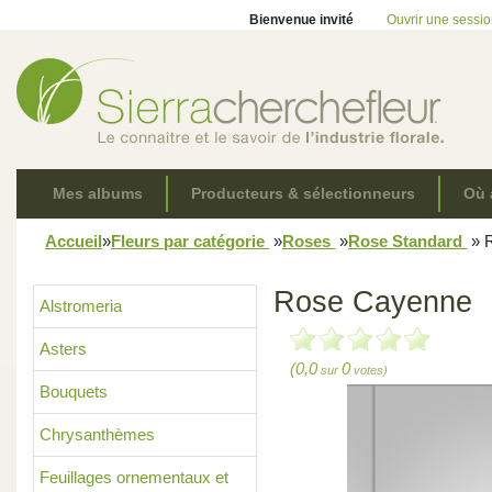
Bienvenue invité
Ouvrir une sessi
Mes albums
Producteurs & sélectionneurs
Où 
Accueil
»
Fleurs par catégorie
»
Roses
»
Rose Standard
»
R
Rose Cayenne
Alstromeria
Asters
(0,0
0
sur
votes)
Bouquets
Chrysanthèmes
Feuillages ornementaux et