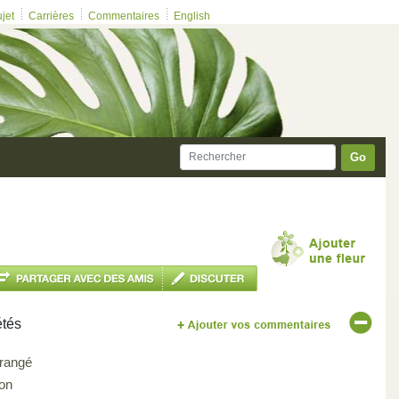
ujet
Carrières
Commentaires
English
Go
étés
rangé
on