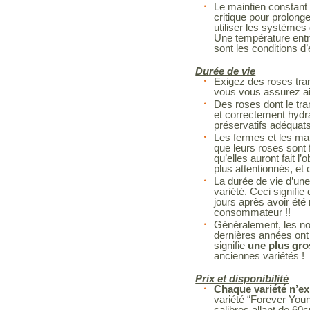
Le maintien constant 
critique pour prolonge
utiliser les systèmes 
Une température entr
sont les conditions d
Durée de vie
Exigez des roses tra
vous vous assurez ain
Des roses dont le tra
et correctement hydr
préservatifs adéquat
Les fermes et les man
que leurs roses sont f
qu’elles auront fait l’
plus attentionnés, et 
La durée de vie d’une
variété. Ceci signif
jours après avoir été
consommateur !!
Généralement, les no
dernières années ont 
signifie
une plus gro
anciennes variétés !
Prix et disponibilité
Chaque variété n’ex
variété “Forever You
calibres allant de 60