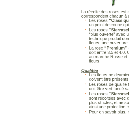
La récolte des roses est 
correspondent chacun à
Les roses
“Classiqu
un point de coupe qui 
Les roses
“Sierrase
“plus ouverte” avec un
technique produit don
fleurs, une ouverture
La rose
“Premium”
soit entre 3.5 et 4.0
au marché Russe et n
fleurs.
Qualitée
Les fleurs ne devrai
doivent être présents
Les roses de qualité f
doit être vert foncé
Les roses
“Sierrase
sont récoltées avec d
plus strictes, et ne 
ainsi une protection 
Pour en savoir plus, 