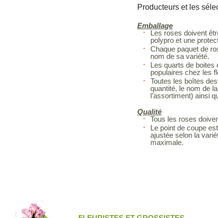
Producteurs et les séle
Emballage
Les roses doivent êtr
polypro et une protec
Chaque paquet de rose
nom de sa variété.
Les quarts de boites 
populaires chez les fl
Toutes les boîtes dest
quantité, le nom de la
l’assortiment) ainsi q
Qualité
Tous les roses doiven
Le point de coupe est
ajustée selon la vari
maximale.
FLEURISTES ET GROSSISTES