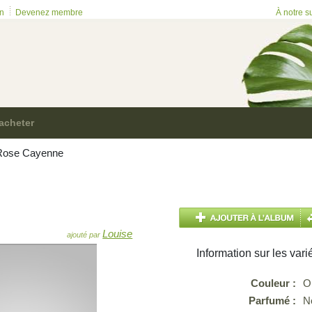
on
Devenez membre
À notre s
acheter
ose Cayenne
Louise
ajouté par
Information sur les vari
Couleur :
O
Parfumé :
N