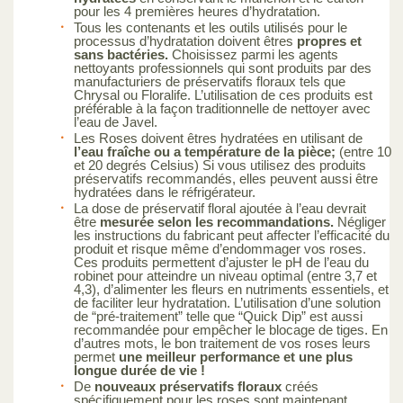
pour les 4 premières heures d’hydratation.
Tous les contenants et les outils utilisés pour le
processus d’hydratation doivent êtres
propres et
sans bactéries.
Choisissez parmi les agents
nettoyants professionnels qui sont produits par des
manufacturiers de préservatifs floraux tels que
Chrysal ou Floralife. L’utilisation de ces produits est
préférable à la façon traditionnelle de nettoyer avec
l’eau de Javel.
Les Roses doivent êtres hydratées en utilisant de
l’eau fraîche ou a température de la pièce;
(entre 10
et 20 degrés Celsius) Si vous utilisez des produits
préservatifs recommandés, elles peuvent aussi être
hydratées dans le réfrigérateur.
La dose de préservatif floral ajoutée à l’eau devrait
être
mesurée selon les recommandations.
Négliger
les instructions du fabricant peut affecter l’efficacité du
produit et risque même d’endommager vos roses.
Ces produits permettent d’ajuster le pH de l’eau du
robinet pour atteindre un niveau optimal (entre 3,7 et
4,3), d’alimenter les fleurs en nutriments essentiels, et
de faciliter leur hydratation. L’utilisation d’une solution
de “pré-traitement” telle que “Quick Dip” est aussi
recommandée pour empêcher le blocage de tiges. En
d’autres mots, le bon traitement de vos roses leurs
permet
une meilleur performance et une plus
longue durée de vie !
De
nouveaux préservatifs floraux
créés
spécifiquement pour les roses sont maintenant