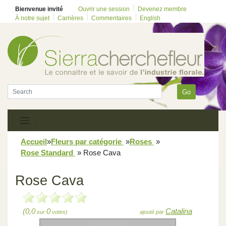
Bienvenue invité
Ouvrir une session
Devenez membre
À notre sujet
Carrières
Commentaires
English
Go
Accueil
»
Fleurs par catégorie
»
Roses
»
Rose Standard
»
Rose Cava
Rose Cava
(0,0
0
Catalina
sur
votes)
ajouté par