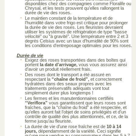
disponibles chez des compagnies comme Floralife ou
Chrysal, et les tests prouvent qu’elles rallongent la
durée de vie des roses.
Le maintien constant de la température et de
l’humidité dans votre frigo est critique pour prolonger
la durée de vie des roses. Les fleuristes devraient
utiliser les systèmes de réfrigération de type “basse
vélocité” ou “à gravité”. Une température entre 2 et 3
degrés Celsius avec un taux d’humidité de 90% sont
les conditions d’entreposage optimales pour les roses.
Durée de vie
Exigez des roses transportées dans des boîtes qui
portent
la date d’arrivage,
vous vous assurez ainsi
d’avoir un produit réellement frais.
Des roses dont le transport a été assuré en
respectant la
“chaîne de froid”,
et correctement
hydratées dans des seaux propres avec les
traitements préservatifs adéquats vont tout
simplement durer plus longtemps !
Les fermes et les manutentionnaires certifiés
“Veriflora”
vous garantissent que leurs roses sont
fraîches, que la “chaîne du froid” a été respectée, et
qu’elles auront fait l’objet de soins privilégiés et d’un
contrôle de qualité des plus attentionnés, et ce, de la
ferme jusqu’au fleuriste.
La durée de vie d’une rose fraîche est de
10 à 14
jours,
dépendamment de la variété. Ceci signifie
qu’une rose vendue au consommateur dans les 5 à 7