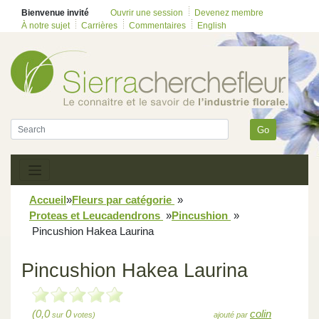
Bienvenue invité
Ouvrir une session
Devenez membre
À notre sujet
Carrières
Commentaires
English
Go
Accueil
»
Fleurs par catégorie
»
Proteas et Leucadendrons
»
Pincushion
»
Pincushion Hakea Laurina
Pincushion Hakea Laurina
(0,0
0
colin
sur
votes)
ajouté par