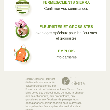
FERMES/CLIENTS SIERRA
Confirmer vos commandes
FLEURISTES ET GROSSISTES
avantages spéciaux pour les fleuristes
et grossistes
EMPLOIS
info-carrières
Sierra Cherche Fleur est
dédiée à la communauté
florale professionnelle par
l’entremise de la Distribution florale Sierra. Par le
biais de ce site collectif, nous donnons la chance
aux sélectionneurs, aux producteurs, aux
grossistes et aux fleuristes de partager leurs
connaissances et leur passion pour la diversité
incroyable des fleurs qui rend notre industrie si
unique.