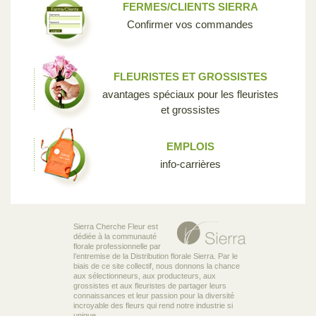
FERMES/CLIENTS SIERRA
Confirmer vos commandes
FLEURISTES ET GROSSISTES
avantages spéciaux pour les fleuristes
et grossistes
EMPLOIS
info-carrières
Sierra Cherche Fleur est
dédiée à la communauté
florale professionnelle par
l’entremise de la Distribution florale Sierra. Par le
biais de ce site collectif, nous donnons la chance
aux sélectionneurs, aux producteurs, aux
grossistes et aux fleuristes de partager leurs
connaissances et leur passion pour la diversité
incroyable des fleurs qui rend notre industrie si
unique.