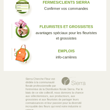
FERMES/CLIENTS SIERRA
Confirmer vos commandes
FLEURISTES ET GROSSISTES
avantages spéciaux pour les fleuristes
et grossistes
EMPLOIS
info-carrières
Sierra Cherche Fleur est
dédiée à la communauté
florale professionnelle par
l’entremise de la Distribution florale Sierra. Par le
biais de ce site collectif, nous donnons la chance
aux sélectionneurs, aux producteurs, aux
grossistes et aux fleuristes de partager leurs
connaissances et leur passion pour la diversité
incroyable des fleurs qui rend notre industrie si
unique.