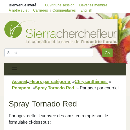
Bienvenue invité
Ouvrir une session
Devenez membre
À notre sujet
Carrières
Commentaires
English
Go
Accueil
»
Fleurs par catégorie
»
Chrysanthèmes
»
Pompom
»
Spray Tornado Red
»
Partager par courriel
Spray Tornado Red
Partagez cette fleur avec des amis en remplissant le
formulaire ci-dessous: