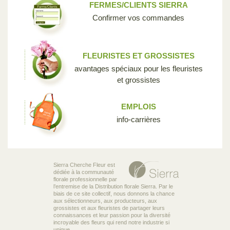
FERMES/CLIENTS SIERRA
Confirmer vos commandes
FLEURISTES ET GROSSISTES
avantages spéciaux pour les fleuristes
et grossistes
EMPLOIS
info-carrières
Sierra Cherche Fleur est
dédiée à la communauté
florale professionnelle par
l’entremise de la Distribution florale Sierra. Par le
biais de ce site collectif, nous donnons la chance
aux sélectionneurs, aux producteurs, aux
grossistes et aux fleuristes de partager leurs
connaissances et leur passion pour la diversité
incroyable des fleurs qui rend notre industrie si
unique.