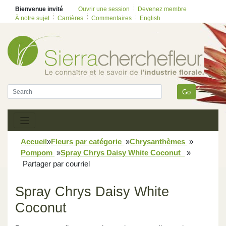
Bienvenue invité
Ouvrir une session
Devenez membre
À notre sujet
Carrières
Commentaires
English
Go
Accueil
»
Fleurs par catégorie
»
Chrysanthèmes
»
Pompom
»
Spray Chrys Daisy White Coconut
»
Partager par courriel
Spray Chrys Daisy White
Coconut